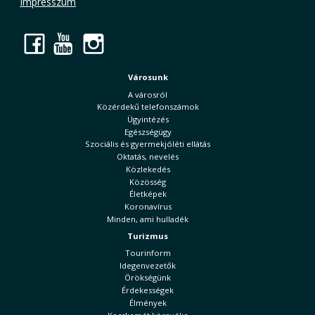
Impresszum
Facebook
YouTube
Instagram
Városunk
A városról
Közérdekű telefonszámok
Ügyintézés
Egészségügy
Szociális és gyermekjóléti ellátás
Oktatás, nevelés
Közlekedés
Közösség
Életképek
Koronavírus
Minden, ami hulladék
Turizmus
Tourinform
Idegenvezetők
Örökségünk
Érdekességek
Élmények