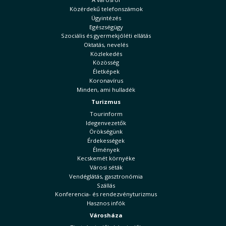
Közérdekű telefonszámok
Ügyintézés
Egészségügy
Szociális és gyermekjóléti ellátás
Oktatás, nevelés
Közlekedés
Közösség
Életképek
Koronavírus
Minden, ami hulladék
Turizmus
Tourinform
Idegenvezetők
Örökségünk
Érdekességek
Élmények
Kecskemét környéke
Városi séták
Vendéglátás, gasztronómia
Szállás
Konferencia- és rendezvényturizmus
Hasznos infók
Városháza