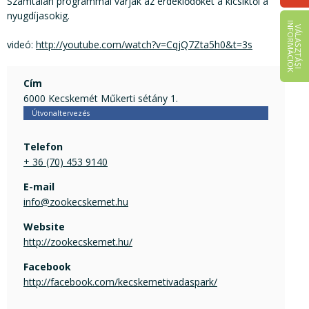
Számtalan programmal várják az érdeklődőket a kicsiktől a
nyugdíjasokig.
I
K
V
Á
L
A
S
Z
T
Á
S
I
N
F
O
R
M
Á
C
I
Ó
videó:
http://youtube.com/watch?v=CqjQ7Zta5h0&t=3s
Cím
6000 Kecskemét Műkerti sétány 1.
Útvonaltervezés
Telefon
+ 36 (70) 453 9140
E-mail
info@zookecskemet.hu
Website
http://zookecskemet.hu/
Facebook
http://facebook.com/kecskemetivadaspark/