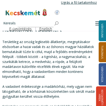
Ugrás
Ugrás a fő tartalomhoz
a
tartalomra
Kecskemét Város Honlapja
Kecskeméti Vadaskert
Címlap
Keresés
Men
VÁROSUNK
Kecskeméti Vadaskert
E-ügyintézés
English
Felső navigáció
Területileg az ország legkisebb állatkertje, megnyitásakor
elsősorban a hazai vadak és az őshonos magyar háziállatok
TURIZMUS
bemutatását tűzte ki célul, majd a fejlődés eredményeként
felépült - többek között - a tigrisház, a nagymacskaház, a
szurikáták ketrece, a medveház, a röpde, a felújított
madártavon különféle récefélék élnek együtt. Ma már
VÁROSHÁZA
elmondható, hogy a vadaskertben minden kontinens
képviselteti magát állataival.
A vadaskert érdekessége a madárkórház, mely ugyan nem
látogatható, de a kórháznak köszönhetően sok sérült madár
K
E
C
S
K
E
M
É
T
I
Í
R
E
H
K
gyógyultan kerülhet vissza élőhelyére.