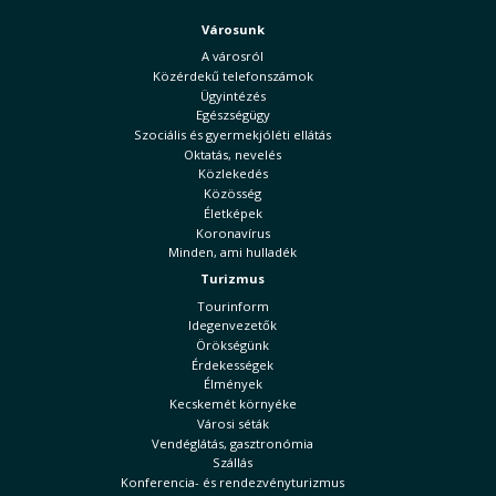
Városunk
A városról
Közérdekű telefonszámok
Ügyintézés
Egészségügy
Szociális és gyermekjóléti ellátás
Oktatás, nevelés
Közlekedés
Közösség
Életképek
Koronavírus
Minden, ami hulladék
Turizmus
Tourinform
Idegenvezetők
Örökségünk
Érdekességek
Élmények
Kecskemét környéke
Városi séták
Vendéglátás, gasztronómia
Szállás
Konferencia- és rendezvényturizmus