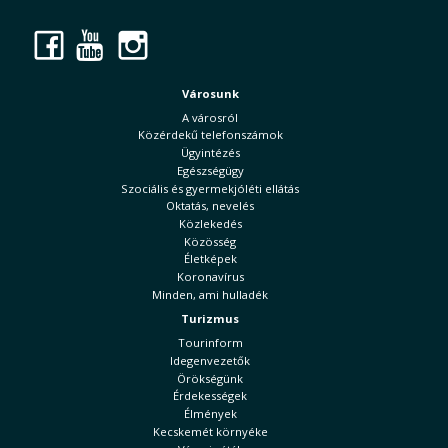
Facebook
YouTube
Instagram
Városunk
A városról
Közérdekű telefonszámok
Ügyintézés
Egészségügy
Szociális és gyermekjóléti ellátás
Oktatás, nevelés
Közlekedés
Közösség
Életképek
Koronavírus
Minden, ami hulladék
Turizmus
Tourinform
Idegenvezetők
Örökségünk
Érdekességek
Élmények
Kecskemét környéke