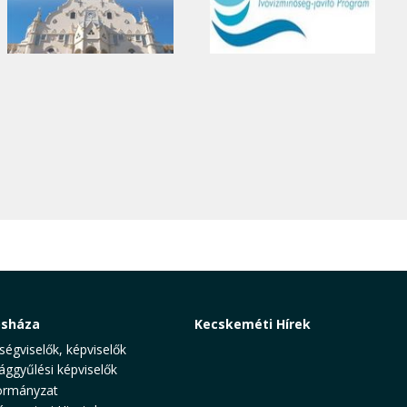
osháza
Kecskeméti Hírek
ségviselők, képviselők
ággyűlési képviselők
rmányzat