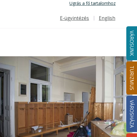
Ugrás a fő tartalomhoz
E-ügyintézés
English
Felső navigáció
VÁROSUNK
TURIZMUS
VÁROSHÁZA