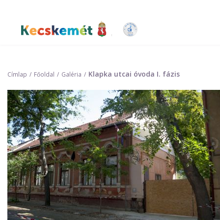
Ugrás
a
tartalomra
Kecskemét Város Honlapja
Klapka utcai óvoda I. fázis
Címlap
Főoldal
Galéria