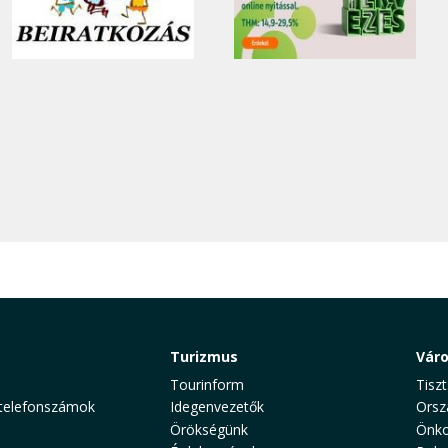
Turizmus
Vár
Tourinform
Tiszt
telefonszámok
Idegenvezetők
Orsz
Örökségünk
Önko