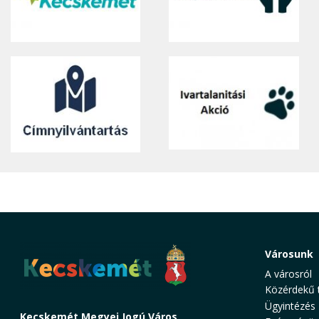
Városunk
A városról
Közérdekű 
Ügyintézés
Kecskemét Megyei Jogú Város