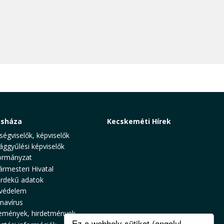
osháza
Kecskeméti Hírek
ségviselők, képviselők
ággyűlési képviselők
rmányzat
ármesteri Hivatal
rdekű adatok
védelem
navírus
emények, hirdetmények
Ez a webhely sütiket (angolul