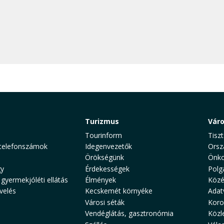
Turizmus
Vár
Tourinform
Tiszt
telefonszámok
Idegenvezetők
Orsz
Örökségünk
Önko
y
Érdekességek
Polg
 gyermekjóléti ellátás
Élmények
Közé
velés
Kecskemét környéke
Adat
Városi séták
Koro
Vendéglátás, gasztronómia
Közl