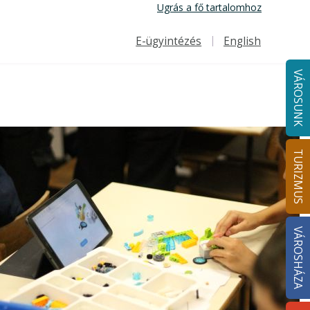
Ugrás a fő tartalomhoz
E-ügyintézés
English
Felső navigáció
VÁROSUNK
TURIZMUS
VÁROSHÁZA