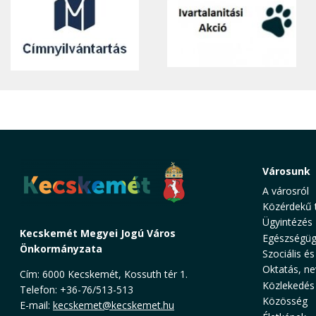
Városunk
A városról
Közérdekű 
Ügyintézés
Kecskemét Megyei Jogú Város
Egészségüg
Önkormányzata
Szociális és
Oktatás, ne
Cím: 6000 Kecskemét, Kossuth tér 1.
Közlekedés
Telefon: +36-76/513-513
Közösség
E-mail:
kecskemet@kecskemet.hu