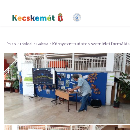
Ugrás
a
tartalomra
Kecskemét Város Honlapja
Környezettudatos szemléletformálás 
Címlap
Főoldal
Galéria