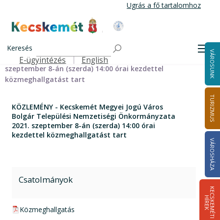
Ugrás
Ugrás a fő tartalomhoz
a
tartalomra
Kecskemét Város Honlapja
Címlap
KÖZLEMÉNY - Kecskemét Megyei Jogú Város Bolgár
Keresés
Men
VÁROSUNK
Települési Nemzetiségi Önkormányzata 2021.
E-ügyintézés
English
Felső navigáció
szeptember 8-án (szerda) 14:00 órai kezdettel
közmeghallgatást tart
TURIZMUS
KÖZLEMÉNY - Kecskemét Megyei Jogú Város
Bolgár Települési Nemzetiségi Önkormányzata
2021. szeptember 8-án (szerda) 14:00 órai
kezdettel közmeghallgatást tart
VÁROSHÁZA
Csatolmányok
K
E
C
S
K
E
M
É
T
I
Í
R
E
H
K
pdf csatolmány:
Közmeghallgatás