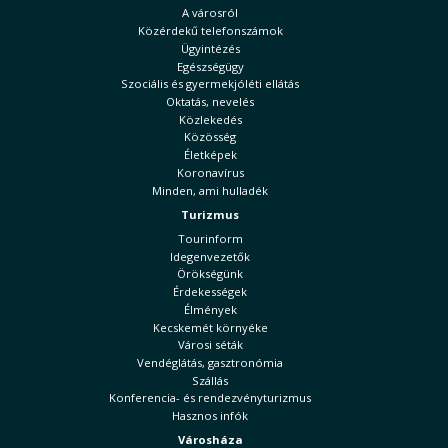
A városról
Közérdekű telefonszámok
Ügyintézés
Egészségügy
Szociális és gyermekjóléti ellátás
Oktatás, nevelés
Közlekedés
Közösség
Életképek
Koronavírus
Minden, ami hulladék
Turizmus
Tourinform
Idegenvezetők
Örökségünk
Érdekességek
Élmények
Kecskemét környéke
Városi séták
Vendéglátás, gasztronómia
Szállás
Konferencia- és rendezvényturizmus
Hasznos infók
Városháza