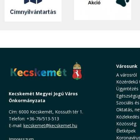
Városunk
A városról
Közérdekű 
Ügyintézés
Kecskemét Megyei Jogú Város
Egészségüg
Önkormányzata
Szociális és
Oktatás, ne
Cím: 6000 Kecskemét, Kossuth tér 1.
Közlekedés
Telefon: +36-76/513-513
Közösség
E-mail:
kecskemet@kecskemet.hu
Életképek
Koronavíru
Impresszum