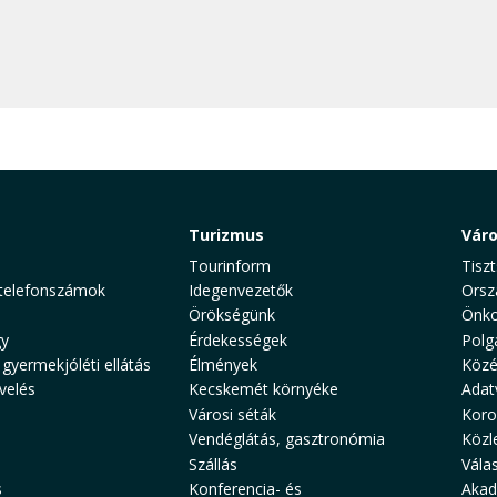
Turizmus
Vár
Tourinform
Tiszt
telefonszámok
Idegenvezetők
Orsz
Örökségünk
Önko
y
Érdekességek
Polg
 gyermekjóléti ellátás
Élmények
Közé
velés
Kecskemét környéke
Adat
Városi séták
Koro
Vendéglátás, gasztronómia
Közl
Szállás
Vála
s
Konferencia- és
Akad