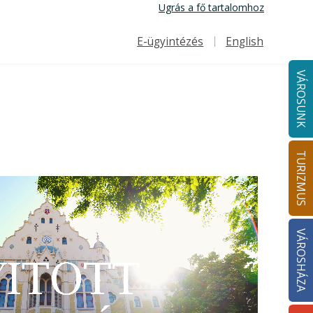
Ugrás a fő tartalomhoz
E-ügyintézés
English
Felső navigáció
VÁROSUNK
TURIZMUS
VÁROSHÁZA