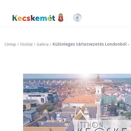
Ugrás
a
tartalomra
Kecskemét Város Honlapja
Különleges tárlatvezetés Londonból 
Címlap
Főoldal
Galéria