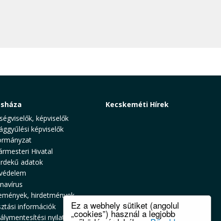
osháza
Kecskeméti Hírek
ségviselők, képviselők
ággyűlési képviselők
rmányzat
ármesteri Hivatal
rdekű adatok
védelem
navírus
emények, hirdetmények
Ez a webhely sütiket (angolul
sztási információk
„cookies”) használ a legjobb
álymentesítési nyilatkozat