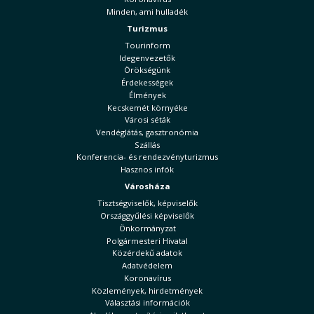
Minden, ami hulladék
Turizmus
Tourinform
Idegenvezetők
Örökségünk
Érdekességek
Élmények
Kecskemét környéke
Városi séták
Vendéglátás, gasztronómia
Szállás
Konferencia- és rendezvényturizmus
Hasznos infók
Városháza
Tisztségviselők, képviselők
Országgyűlési képviselők
Önkormányzat
Polgármesteri Hivatal
Közérdekű adatok
Adatvédelem
Koronavírus
Közlemények, hirdetmények
Választási információk