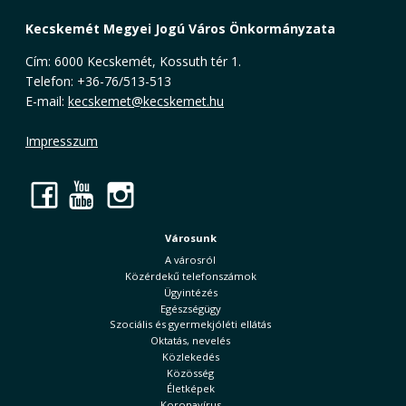
Kecskemét Megyei Jogú Város Önkormányzata
Cím: 6000 Kecskemét, Kossuth tér 1.
Telefon: +36-76/513-513
E-mail:
kecskemet@kecskemet.hu
Impresszum
Facebook
YouTube
Instagram
Városunk
A városról
Közérdekű telefonszámok
Ügyintézés
Egészségügy
Szociális és gyermekjóléti ellátás
Oktatás, nevelés
Közlekedés
Közösség
Életképek
Koronavírus