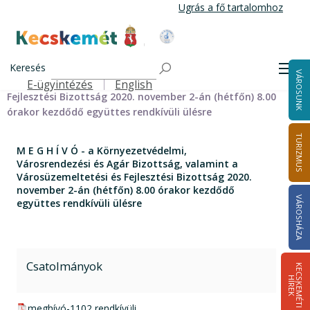
Ugrás
Ugrás a fő tartalomhoz
a
tartalomra
Kecskemét Város Honlapja
Címlap
M E G H Í V Ó - a Környezetvédelmi, Városrendezési és
Keresés
Men
VÁROSUNK
Agár Bizottság, valamint a Városüzemeltetési és
E-ügyintézés
English
Felső navigáció
Fejlesztési Bizottság 2020. november 2-án (hétfőn) 8.00
órakor kezdődő együttes rendkívüli ülésre
TURIZMUS
M E G H Í V Ó - a Környezetvédelmi,
Városrendezési és Agár Bizottság, valamint a
Városüzemeltetési és Fejlesztési Bizottság 2020.
november 2-án (hétfőn) 8.00 órakor kezdődő
VÁROSHÁZA
együttes rendkívüli ülésre
Csatolmányok
K
E
C
S
K
E
M
É
T
I
Í
R
E
H
K
pdf csatolmány:
meghívó-1102 rendkívüli