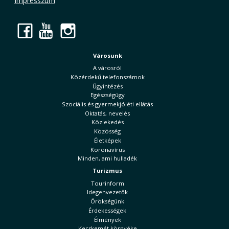
Impresszum
Facebook
YouTube
Instagram
Városunk
A városról
Közérdekű telefonszámok
Ügyintézés
Egészségügy
Szociális és gyermekjóléti ellátás
Oktatás, nevelés
Közlekedés
Közösség
Életképek
Koronavírus
Minden, ami hulladék
Turizmus
Tourinform
Idegenvezetők
Örökségünk
Érdekességek
Élmények
Kecskemét környéke