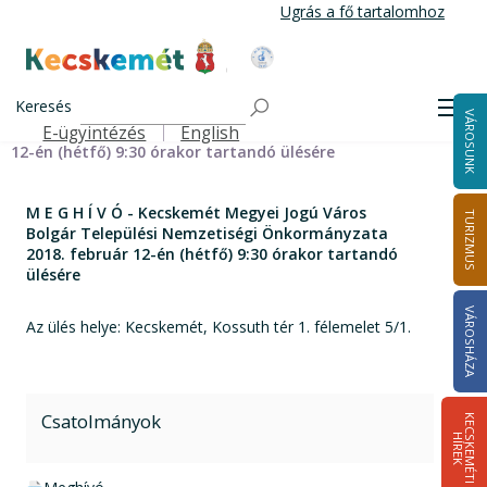
Ugrás
Ugrás a fő tartalomhoz
a
tartalomra
Kecskemét Város Honlapja
Címlap
M E G H Í V Ó - Kecskemét Megyei Jogú Város Bolgár
Keresés
Men
VÁROSUNK
Települési Nemzetiségi Önkormányzata 2018. február
E-ügyintézés
English
Felső navigáció
12-én (hétfő) 9:30 órakor tartandó ülésére
M E G H Í V Ó - Kecskemét Megyei Jogú Város
TURIZMUS
Bolgár Települési Nemzetiségi Önkormányzata
2018. február 12-én (hétfő) 9:30 órakor tartandó
ülésére
VÁROSHÁZA
Az ülés helye: Kecskemét, Kossuth tér 1. félemelet 5/1.
Csatolmányok
K
E
C
S
K
E
M
É
T
I
Í
R
E
H
K