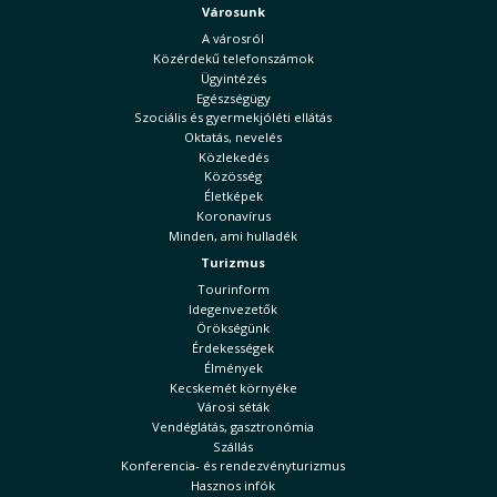
Városunk
A városról
Közérdekű telefonszámok
Ügyintézés
Egészségügy
Szociális és gyermekjóléti ellátás
Oktatás, nevelés
Közlekedés
Közösség
Életképek
Koronavírus
Minden, ami hulladék
Turizmus
Tourinform
Idegenvezetők
Örökségünk
Érdekességek
Élmények
Kecskemét környéke
Városi séták
Vendéglátás, gasztronómia
Szállás
Konferencia- és rendezvényturizmus
Hasznos infók