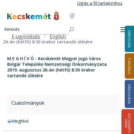
Ugrás
Ugrás a fő tartalomhoz
a
tartalomra
Kecskemét Város Honlapja
Címlap
M E G H Í V Ó - Kecskemét Megyei Jogú Város Bolgár
Keresés
Men
VÁROSUNK
Települési Nemzetiségi Önkormányzata 2019. augusztus
E-ügyintézés
English
Felső navigáció
26-án (hétfő) 8:30 órakor tartandó ülésére
M E G H Í V Ó - Kecskemét Megyei Jogú Város
TURIZMUS
Bolgár Települési Nemzetiségi Önkormányzata
2019. augusztus 26-án (hétfő) 8:30 órakor
tartandó ülésére
VÁROSHÁZA
Csatolmányok
K
E
C
S
K
E
M
É
T
I
Í
R
E
docx csatolmány:
Meghívó
H
K