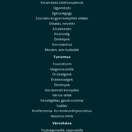
Közérdekű telefonszámok
Ügyintézés
Egészségügy
Szociális és gyermekjóléti ellátás
Oktatás, nevelés
Közlekedés
Közösség
Életképek
Koronavírus
Minden, ami hulladék
Turizmus
Tourinform
Idegenvezetők
Örökségünk
Érdekességek
Élmények
Kecskemét környéke
Városi séták
Vendéglátás, gasztronómia
Szállás
Konferencia- és rendezvényturizmus
Hasznos infók
Városháza
Tisztségviselők, képviselők