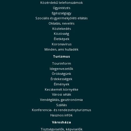
Közérdekű telefonszámok
Ügyintézés
Egészségügy
Szociális és gyermekjóléti ellátás
Oktatás, nevelés
Közlekedés
Közösség
Életképek
Koronavírus
Minden, ami hulladék
Turizmus
Tourinform
Idegenvezetők
Örökségünk
Érdekességek
Élmények
Kecskemét környéke
Városi séták
Vendéglátás, gasztronómia
Szállás
Konferencia- és rendezvényturizmus
Hasznos infók
Városháza
Tisztségviselők, képviselők