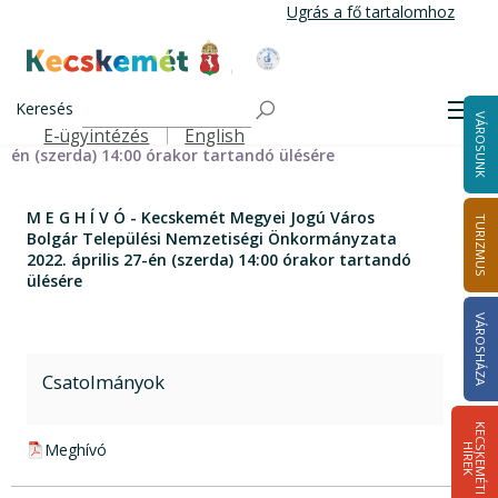
Ugrás
Ugrás a fő tartalomhoz
a
tartalomra
Kecskemét Város Honlapja
Címlap
M E G H Í V Ó - Kecskemét Megyei Jogú Város Bolgár
Keresés
Men
VÁROSUNK
Települési Nemzetiségi Önkormányzata 2022. április 27-
E-ügyintézés
English
Felső navigáció
én (szerda) 14:00 órakor tartandó ülésére
M E G H Í V Ó - Kecskemét Megyei Jogú Város
TURIZMUS
Bolgár Települési Nemzetiségi Önkormányzata
2022. április 27-én (szerda) 14:00 órakor tartandó
ülésére
VÁROSHÁZA
Csatolmányok
K
E
C
S
K
E
M
É
T
I
Í
R
E
pdf csatolmány:
Meghívó
H
K