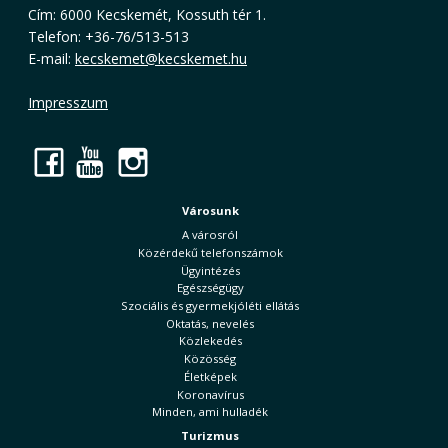
Cím: 6000 Kecskemét, Kossuth tér 1.
Telefon: +36-76/513-513
E-mail:
kecskemet@kecskemet.hu
Impresszum
Facebook
YouTube
Instagram
Városunk
A városról
Közérdekű telefonszámok
Ügyintézés
Egészségügy
Szociális és gyermekjóléti ellátás
Oktatás, nevelés
Közlekedés
Közösség
Életképek
Koronavírus
Minden, ami hulladék
Turizmus