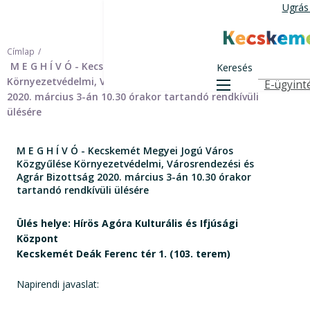
Ugrás
Ugrás
a
tartalomra
Kecskemét 
Címlap
M E G H Í V Ó - Kecskemét Megyei Jogú Város Közgyűlése
Keresés
Környezetvédelmi, Városrendezési és Agrár Bizottság
E-ügyint
Menü
Felső navigá
2020. március 3-án 10.30 órakor tartandó rendkívüli
ülésére
M E G H Í V Ó - Kecskemét Megyei Jogú Város
Közgyűlése Környezetvédelmi, Városrendezési és
Agrár Bizottság 2020. március 3-án 10.30 órakor
tartandó rendkívüli ülésére
Ülés helye: Hírös Agóra Kulturális és Ifjúsági
Központ
Kecskemét Deák Ferenc tér 1. (103. terem)
Napirendi javaslat: