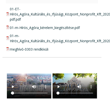
pdf csatolmány:
01-ET-
Hírös_Agóra_Kultúrális_és_Ifjúsági_Központ_Nonprofit_Kft_2
pdf.pdf
pdf csatolmány:
01-m-Hírös_Agóra_kérelem_kiegészítése.pdf
pdf csatolmány:
01-m-
Hírös_Agóra_Kultúrális_és_Ifjúsági_Központ_Nonprofit_Kft_202
pdf csatolmány:
meghívó-0303 rendkívüli