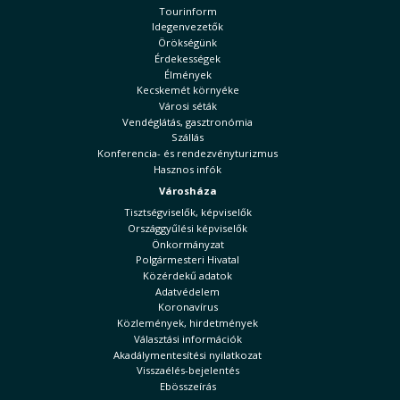
Tourinform
Idegenvezetők
Örökségünk
Érdekességek
Élmények
Kecskemét környéke
Városi séták
Vendéglátás, gasztronómia
Szállás
Konferencia- és rendezvényturizmus
Hasznos infók
Városháza
Tisztségviselők, képviselők
Országgyűlési képviselők
Önkormányzat
Polgármesteri Hivatal
Közérdekű adatok
Adatvédelem
Koronavírus
Közlemények, hirdetmények
Választási információk
Akadálymentesítési nyilatkozat
Visszaélés-bejelentés
Ebösszeírás