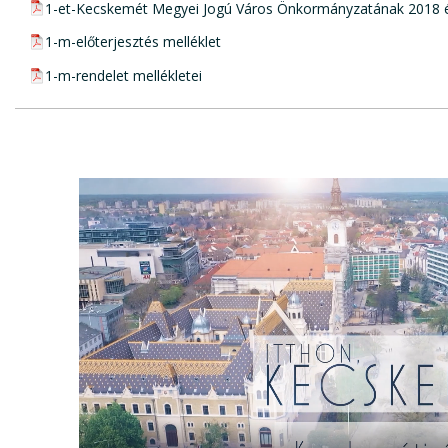
pdf csatolmány:
1-et-Kecskemét Megyei Jogú Város Önkormányzatának 2018 é
pdf csatolmány:
1-m-előterjesztés melléklet
pdf csatolmány:
1-m-rendelet mellékletei