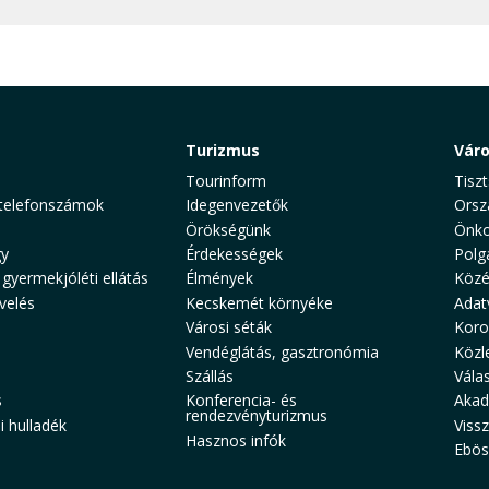
Turizmus
Vár
Tourinform
Tiszt
telefonszámok
Idegenvezetők
Orsz
Örökségünk
Önko
y
Érdekességek
Polg
 gyermekjóléti ellátás
Élmények
Közé
velés
Kecskemét környéke
Adat
Városi séták
Koro
Vendéglátás, gasztronómia
Közl
Szállás
Vála
s
Konferencia- és
Akad
rendezvényturizmus
 hulladék
Viss
Hasznos infók
Ebös