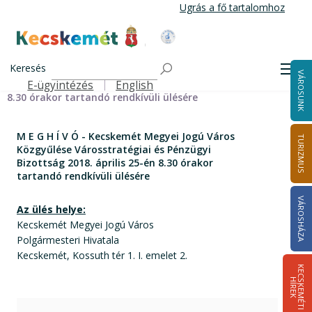
Ugrás
Ugrás a fő tartalomhoz
a
tartalomra
Kecskemét Város Honlapja
Címlap
M E G H Í V Ó - Kecskemét Megyei Jogú Város Közgyűlése
Keresés
Men
VÁROSUNK
Városstratégiai és Pénzügyi Bizottság 2018. április 25-én
E-ügyintézés
English
Felső navigáció
8.30 órakor tartandó rendkívüli ülésére
M E G H Í V Ó - Kecskemét Megyei Jogú Város
TURIZMUS
Közgyűlése Városstratégiai és Pénzügyi
Bizottság 2018. április 25-én 8.30 órakor
tartandó rendkívüli ülésére
VÁROSHÁZA
Az ülés helye:
Kecskemét Megyei Jogú Város
Polgármesteri Hivatala
Kecskemét, Kossuth tér 1. I. emelet 2.
K
E
C
S
K
E
M
É
T
I
Í
R
E
H
K