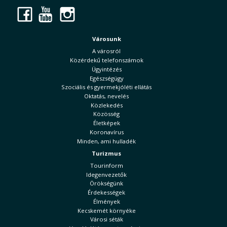
Facebook
YouTube
Instagram
Városunk
A városról
Közérdekű telefonszámok
Ügyintézés
Egészségügy
Szociális és gyermekjóléti ellátás
Oktatás, nevelés
Közlekedés
Közösség
Életképek
Koronavírus
Minden, ami hulladék
Turizmus
Tourinform
Idegenvezetők
Örökségünk
Érdekességek
Élmények
Kecskemét környéke
Városi séták