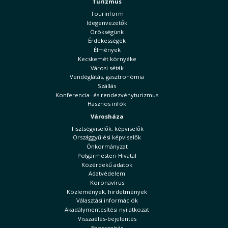
Turizmus
Tourinform
Idegenvezetők
Örökségünk
Érdekességek
Élmények
Kecskemét környéke
Városi séták
Vendéglátás, gasztronómia
Szállás
Konferencia- és rendezvényturizmus
Hasznos infók
Városháza
Tisztségviselők, képviselők
Országgyűlési képviselők
Önkormányzat
Polgármesteri Hivatal
Közérdekű adatok
Adatvédelem
Koronavírus
Közlemények, hirdetmények
Választási információk
Akadálymentesítési nyilatkozat
Visszaélés-bejelentés
Ebösszeírás