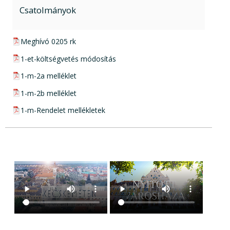
Csatolmányok
pdf csatolmány:
Meghívó 0205 rk
pdf csatolmány:
1-et-költségvetés módosítás
pdf csatolmány:
1-m-2a melléklet
pdf csatolmány:
1-m-2b melléklet
pdf csatolmány:
1-m-Rendelet mellékletek