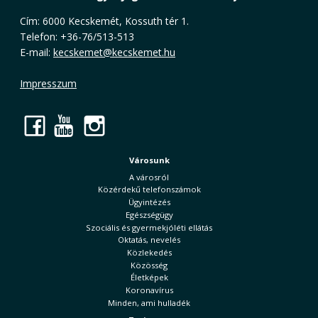
Cím: 6000 Kecskemét, Kossuth tér 1.
Telefon: +36-76/513-513
E-mail:
kecskemet@kecskemet.hu
Impresszum
Facebook
YouTube
Instagram
Városunk
A városról
Közérdekű telefonszámok
Ügyintézés
Egészségügy
Szociális és gyermekjóléti ellátás
Oktatás, nevelés
Közlekedés
Közösség
Életképek
Koronavírus
Minden, ami hulladék