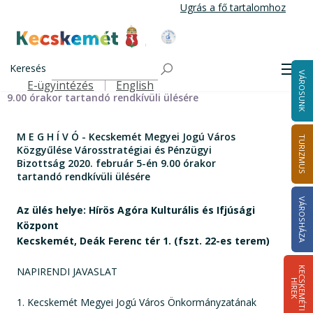
Ugrás
Ugrás a fő tartalomhoz
a
tartalomra
Kecskemét Város Honlapja
Címlap
M E G H Í V Ó - Kecskemét Megyei Jogú Város Közgyűlése
Keresés
Men
VÁROSUNK
Városstratégiai és Pénzügyi Bizottság 2020. február 5-én
E-ügyintézés
English
Felső navigáció
9.00 órakor tartandó rendkívüli ülésére
M E G H Í V Ó - Kecskemét Megyei Jogú Város
TURIZMUS
Közgyűlése Városstratégiai és Pénzügyi
Bizottság 2020. február 5-én 9.00 órakor
tartandó rendkívüli ülésére
VÁROSHÁZA
Az ülés helye: Hírös Agóra Kulturális és Ifjúsági
Központ
Kecskemét, Deák Ferenc tér 1. (fszt. 22-es terem)
NAPIRENDI JAVASLAT
K
E
C
S
K
E
M
É
T
I
Í
R
E
H
K
1. Kecskemét Megyei Jogú Város Önkormányzatának