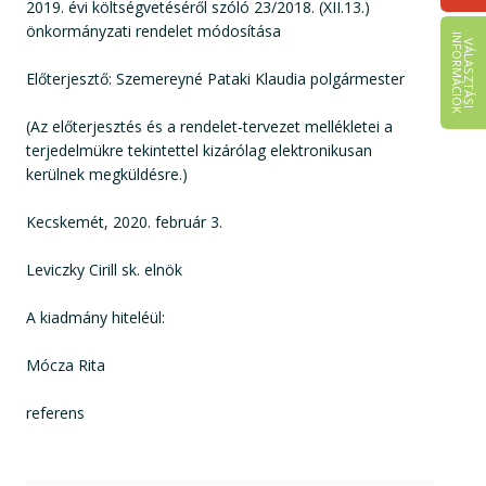
2019. évi költségvetéséről szóló 23/2018. (XII.13.)
önkormányzati rendelet módosítása
I
K
V
Á
L
A
S
Z
T
Á
S
I
N
F
O
R
M
Á
C
I
Ó
Előterjesztő: Szemereyné Pataki Klaudia polgármester
(Az előterjesztés és a rendelet-tervezet mellékletei a
terjedelmükre tekintettel kizárólag elektronikusan
kerülnek megküldésre.)
Kecskemét, 2020. február 3.
Leviczky Cirill sk. elnök
A kiadmány hiteléül:
Mócza Rita
referens