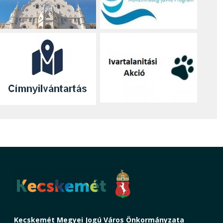
Kecskemét Megyei Jogú Város Önkormányzata