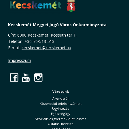
Kecskemét Megyei Jogú Város Önkormányzata
Cím: 6000 Kecskemét, Kossuth tér 1.
Telefon: +36-76/513-513
E-mail:
kecskemet@kecskemet.hu
Impresszum
Facebook
YouTube
Instagram
Városunk
A városról
Közérdekű telefonszámok
Ügyintézés
Egészségügy
Szociális és gyermekjóléti ellátás
Oktatás, nevelés
Közlekedés