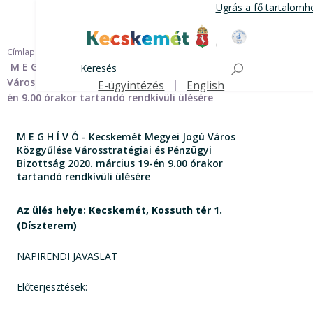
Ugrás
Ugrás a fő tartalomh
a
tartalomra
Kecskemét Város Honlapja
Címlap
M E G H Í V Ó - Kecskemét Megyei Jogú Város Közgyűlése
Keresés
Városstratégiai és Pénzügyi Bizottság 2020. március 19-
E-ügyintézés
English
Felső navigáció
én 9.00 órakor tartandó rendkívüli ülésére
M E G H Í V Ó - Kecskemét Megyei Jogú Város
Közgyűlése Városstratégiai és Pénzügyi
Bizottság 2020. március 19-én 9.00 órakor
tartandó rendkívüli ülésére
Az ülés helye: Kecskemét, Kossuth tér 1.
(Díszterem)
NAPIRENDI JAVASLAT
Előterjesztések: