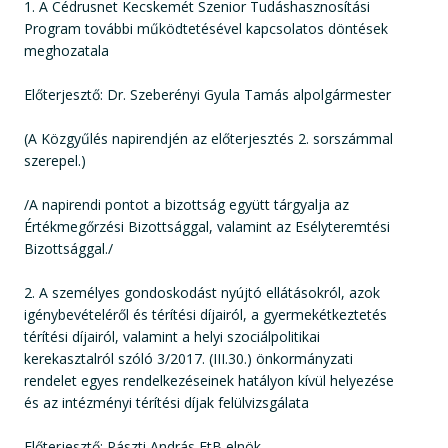
1. A Cédrusnet Kecskemét Szenior Tudáshasznosítási
Program további működtetésével kapcsolatos döntések
meghozatala
Előterjesztő: Dr. Szeberényi Gyula Tamás alpolgármester
(A Közgyűlés napirendjén az előterjesztés 2. sorszámmal
szerepel.)
/A napirendi pontot a bizottság együtt tárgyalja az
Értékmegőrzési Bizottsággal, valamint az Esélyteremtési
Bizottsággal./
2. A személyes gondoskodást nyújtó ellátásokról, azok
igénybevételéről és térítési díjairól, a gyermekétkeztetés
térítési díjairól, valamint a helyi szociálpolitikai
kerekasztalról szóló 3/2017. (III.30.) önkormányzati
rendelet egyes rendelkezéseinek hatályon kívül helyezése
és az intézményi térítési díjak felülvizsgálata
Előterjesztő: Pászti András EtB elnök