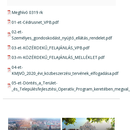
pdf csatolmány:
Meghívó 0319 rk
pdf csatolmány:
01-et-Cédrusnet_VPB.pdf
pdf csatolmány:
02-et-
Személyes_gondoskodást_nyújtó_ellátás_rendelet.pdf
pdf csatolmány:
03-et-KÖZÉRDEKŰ_FELAJÁNLÁS_VPB.pdf
pdf csatolmány:
03-m-KÖZÉRDEKŰ_FELAJÁNLÁS_MELLÉKLET.pdf
pdf csatolmány:
04-et-
KMJVÖ_2020_évi_közbeszerzési_tervének_elfogadása.pdf
pdf csatolmány:
05-et-Döntés_a_Terület-
_és_Településfejlesztési_Operatív_Program_keretében_megval_p