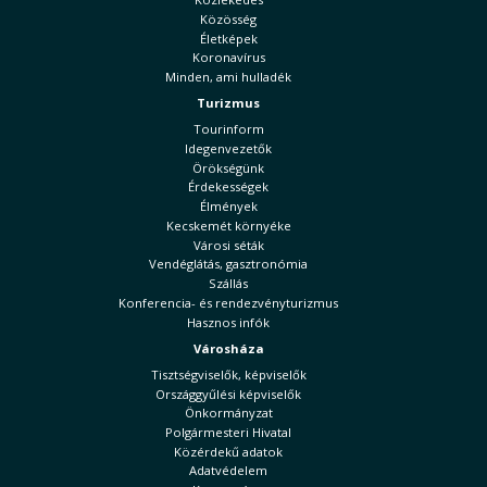
Közösség
Életképek
Koronavírus
Minden, ami hulladék
Turizmus
Tourinform
Idegenvezetők
Örökségünk
Érdekességek
Élmények
Kecskemét környéke
Városi séták
Vendéglátás, gasztronómia
Szállás
Konferencia- és rendezvényturizmus
Hasznos infók
Városháza
Tisztségviselők, képviselők
Országgyűlési képviselők
Önkormányzat
Polgármesteri Hivatal
Közérdekű adatok
Adatvédelem