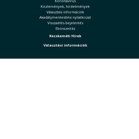
Koronavírus
Közlemények, hirdetmények
Választási információk
Akadálymentesítési nyilatkozat
Visszaélés-bejelentés
Ebösszeírás
Kecskeméti Hírek
Választási információk