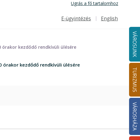
Ugrás a fő tartalomhoz
E-ügyintézés
English
Felső navigáció
VÁROSUNK
 órakor kezdődő rendkívüli ülésére
 órakor kezdődő rendkívüli ülésére
TURIZMUS
VÁROSHÁZA