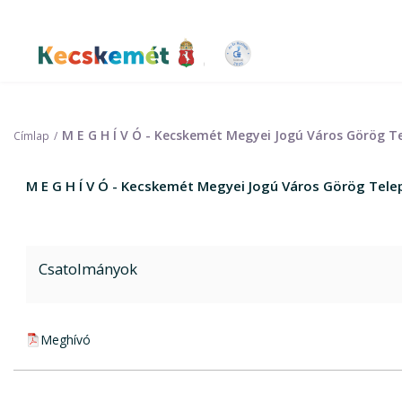
Ugrás
a
tartalomra
Kecskemét Város Honlapja
M E G H Í V Ó - Kecskemét Megyei Jogú Város Görög T
Címlap
M E G H Í V Ó - Kecskemét Megyei Jogú Város Görög Tele
Csatolmányok
pdf csatolmány:
Meghívó