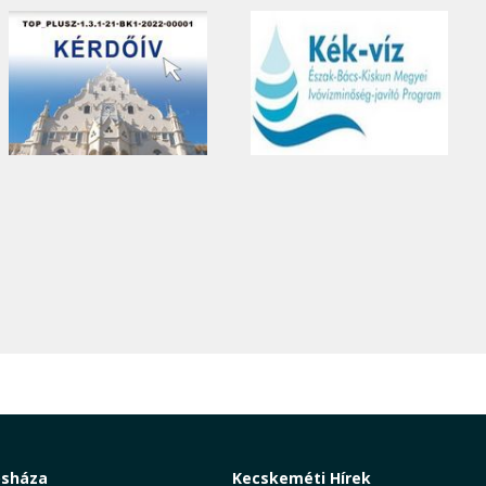
osháza
Kecskeméti Hírek