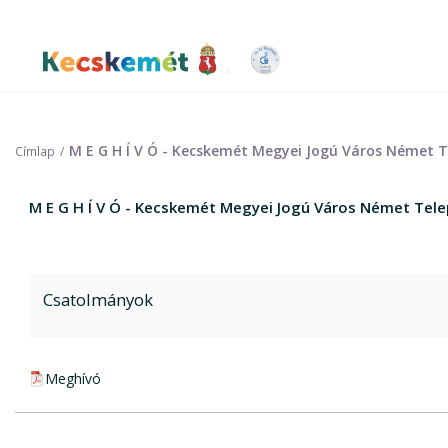
Ugrás
a
tartalomra
Kecskemét Város Honlapja
M E G H Í V Ó - Kecskemét Megyei Jogú Város Német Te
Címlap
M E G H Í V Ó - Kecskemét Megyei Jogú Város Német Telep
Csatolmányok
pdf csatolmány:
Meghívó