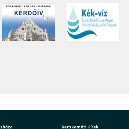
osháza
Kecskeméti Hírek