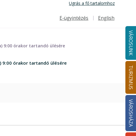
Ugrás a fő tartalomhoz
E-ügyintézés
English
Felső navigáció
VÁROSUNK
) 9:00 órakor tartandó ülésére
 9:00 órakor tartandó ülésére
TURIZMUS
VÁROSHÁZA