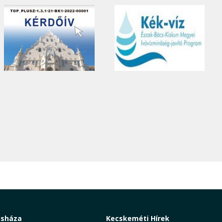
osháza
Kecskeméti Hírek