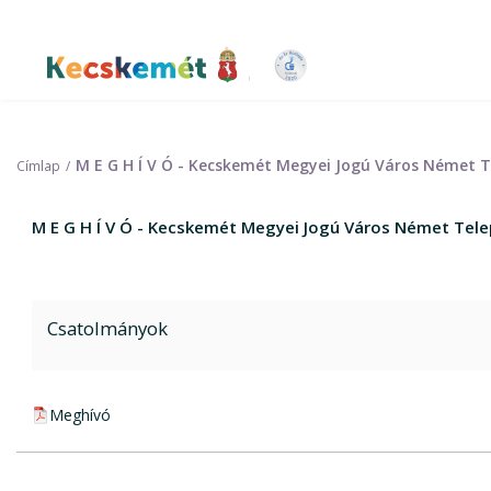
Ugrás
a
tartalomra
Kecskemét Város Honlapja
M E G H Í V Ó - Kecskemét Megyei Jogú Város Német T
Címlap
M E G H Í V Ó - Kecskemét Megyei Jogú Város Német Tele
Csatolmányok
pdf csatolmány:
Meghívó