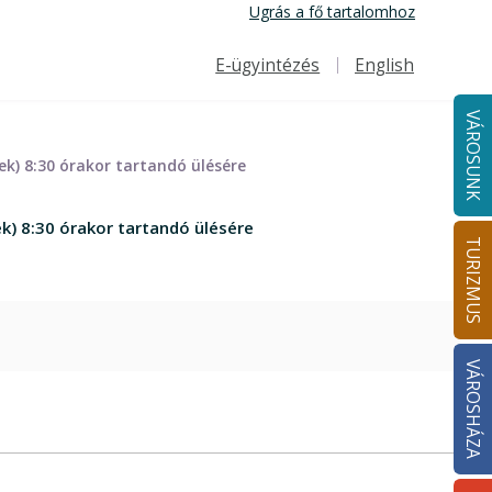
Ugrás a fő tartalomhoz
E-ügyintézés
English
Felső navigáció
VÁROSUNK
k) 8:30 órakor tartandó ülésére
) 8:30 órakor tartandó ülésére
TURIZMUS
VÁROSHÁZA