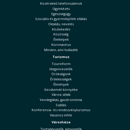
Közérdekű telefonszámok
Ügyintézés
Egészségügy
Szociális és gyermekjóléti ellátás
Oktatás, nevelés
Közlekedés
Közösség
Életképek
Koronavírus
Minden, ami hulladék
Turizmus
Tourinform
Idegenvezetők
Örökségünk
Érdekességek
Élmények
Kecskemét környéke
Városi séták
Vendéglátás, gasztronómia
Szállás
Konferencia- és rendezvényturizmus
Hasznos infók
Városháza
Tisztségviselők, képviselők