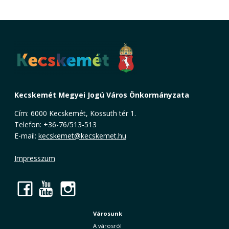
Kecskemét Megyei Jogú Város Önkormányzata
Cím: 6000 Kecskemét, Kossuth tér 1.
Telefon: +36-76/513-513
E-mail:
kecskemet@kecskemet.hu
Impresszum
Facebook
YouTube
Instagram
Városunk
A városról