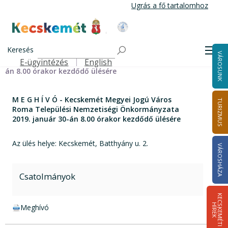
Ugrás
Ugrás a fő tartalomhoz
a
tartalomra
Kecskemét Város Honlapja
Címlap
M E G H Í V Ó - Kecskemét Megyei Jogú Város Roma
Keresés
Men
VÁROSUNK
Települési Nemzetiségi Önkormányzata 2019. január 30-
E-ügyintézés
English
Felső navigáció
án 8.00 órakor kezdődő ülésére
M E G H Í V Ó - Kecskemét Megyei Jogú Város
TURIZMUS
Roma Települési Nemzetiségi Önkormányzata
2019. január 30-án 8.00 órakor kezdődő ülésére
Az ülés helye: Kecskemét, Batthyány u. 2.
VÁROSHÁZA
Csatolmányok
K
E
C
S
K
E
M
É
T
I
Í
R
E
H
K
doc csatolmány:
Meghívó