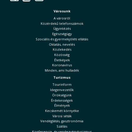
Városunk
A városról
Közérdekű telefonszámok
Ügyintézés
Egészségügy
Szociális és gyermekjóléti ellátás
Oktatás, nevelés
Közlekedés
Közösség
Életképek
Koronavírus
Minden, ami hulladék
Turizmus
Tourinform
Idegenvezetők
Örökségünk
Érdekességek
Élmények
Kecskemét környéke
Városi séták
Vendéglátás, gasztronómia
Szállás
Konferencia- és rendezvényturizmus