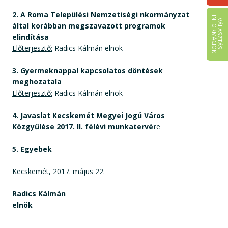
2. A Roma Települési Nemzetiségi nkormányzat
I
K
V
Á
L
A
S
Z
T
Á
S
I
N
F
O
R
M
Á
C
I
Ó
által korábban megszavazott programok
elindítása
Előterjesztő:
Radics Kálmán elnök
3. Gyermeknappal kapcsolatos döntések
meghozatala
Előterjesztő:
Radics Kálmán elnök
4. Javaslat Kecskemét Megyei Jogú Város
Közgyűlése 2017. II. félévi munkatervér
e
5. Egyebek
Kecskemét, 2017. május 22.
Radics Kálmán
elnök