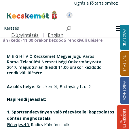
Ugrás
Ugrás a fő tartalomhoz
a
tartalomra
Kecskemét Város Honlapja
Címlap
M E G H Í V Ó Kecskemét Megyei Jogú Város Roma
Keresés
Men
VÁROSUNK
Települési Nemzetiségi Önkormányzata 2017. május 23-
E-ügyintézés
English
Felső navigáció
án (kedd) 11.00 órakor kezdődő rendkívüli ülésére
M E G H Í V Ó Kecskemét Megyei Jogú Város
TURIZMUS
Roma Települési Nemzetiségi Önkormányzata
2017. május 23-án (kedd) 11.00 órakor kezdődő
rendkívüli ülésére
VÁROSHÁZA
Az ülés helye:
Kecskemét, Batthyány L. u. 2.
Napirendi javaslat:
1. Sportrendezvényen való részvétellel kapcsolatos
K
E
C
S
K
E
M
É
T
I
Í
R
E
H
K
döntés meghozatala
Előterjesztő:
Radics Kálmán elnök