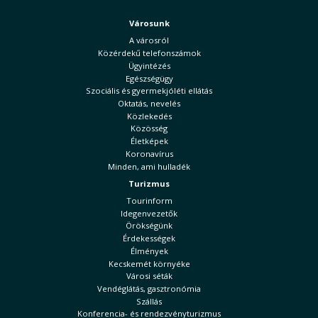
Városunk
A városról
Közérdekű telefonszámok
Ügyintézés
Egészségügy
Szociális és gyermekjóléti ellátás
Oktatás, nevelés
Közlekedés
Közösség
Életképek
Koronavírus
Minden, ami hulladék
Turizmus
Tourinform
Idegenvezetők
Örökségünk
Érdekességek
Élmények
Kecskemét környéke
Városi séták
Vendéglátás, gasztronómia
Szállás
Konferencia- és rendezvényturizmus