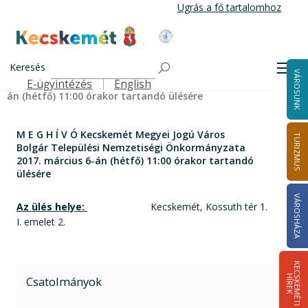
Ugrás
Ugrás a fő tartalomhoz
a
tartalomra
Kecskemét Város Honlapja
Címlap
M E G H Í V Ó Kecskemét Megyei Jogú Város Bolgár
Keresés
Men
VÁROSUNK
Települési Nemzetiségi Önkormányzata 2017. március 6-
E-ügyintézés
English
Felső navigáció
án (hétfő) 11:00 órakor tartandó ülésére
M E G H Í V Ó Kecskemét Megyei Jogú Város
TURIZMUS
Bolgár Települési Nemzetiségi Önkormányzata
2017. március 6-án (hétfő) 11:00 órakor tartandó
ülésére
VÁROSHÁZA
Az ülés helye:
Kecskemét, Kossuth tér 1.
I. emelet 2.
K
E
C
S
K
E
M
É
T
I
Í
R
E
H
K
Csatolmányok