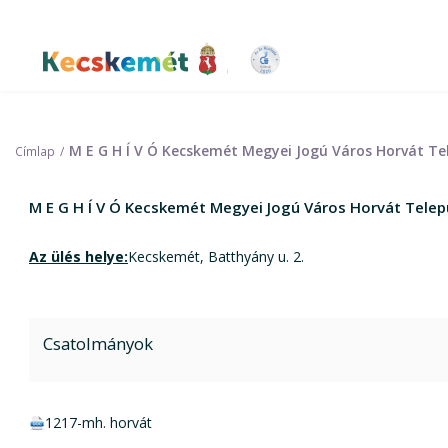
Ugrás
a
tartalomra
Kecskemét Város Honlapja
M E G H Í V Ó Kecskemét Megyei Jogú Város Horvát Te
Címlap
M E G H Í V Ó Kecskemét Megyei Jogú Város Horvát Tele
Az ülés helye:
Kecskemét, Batthyány u. 2.
Csatolmányok
doc csatolmány:
1217-mh. horvát