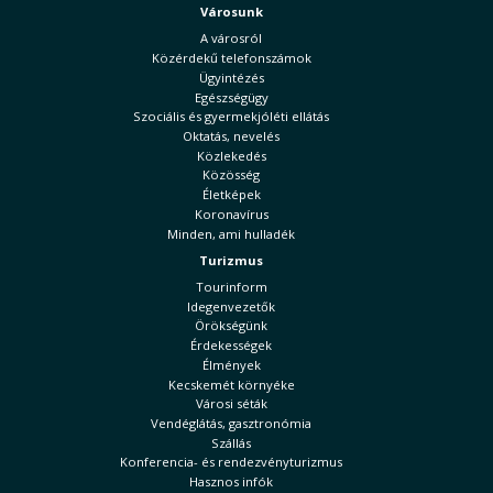
Városunk
A városról
Közérdekű telefonszámok
Ügyintézés
Egészségügy
Szociális és gyermekjóléti ellátás
Oktatás, nevelés
Közlekedés
Közösség
Életképek
Koronavírus
Minden, ami hulladék
Turizmus
Tourinform
Idegenvezetők
Örökségünk
Érdekességek
Élmények
Kecskemét környéke
Városi séták
Vendéglátás, gasztronómia
Szállás
Konferencia- és rendezvényturizmus
Hasznos infók