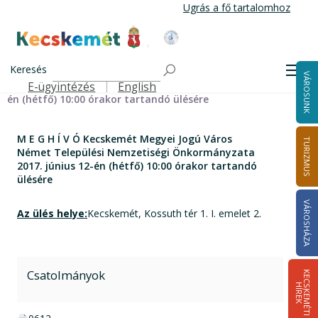
Ugrás
Ugrás a fő tartalomhoz
a
tartalomra
Kecskemét Város Honlapja
Címlap
M E G H Í V Ó Kecskemét Megyei Jogú Város Német
Keresés
Men
VÁROSUNK
Települési Nemzetiségi Önkormányzata 2017. június 12-
E-ügyintézés
English
Felső navigáció
én (hétfő) 10:00 órakor tartandó ülésére
M E G H Í V Ó Kecskemét Megyei Jogú Város
TURIZMUS
Német Települési Nemzetiségi Önkormányzata
2017. június 12-én (hétfő) 10:00 órakor tartandó
ülésére
VÁROSHÁZA
Az ülés helye:
Kecskemét, Kossuth tér 1. I. emelet 2.
Csatolmányok
K
E
C
S
K
E
M
É
T
I
Í
R
E
H
K