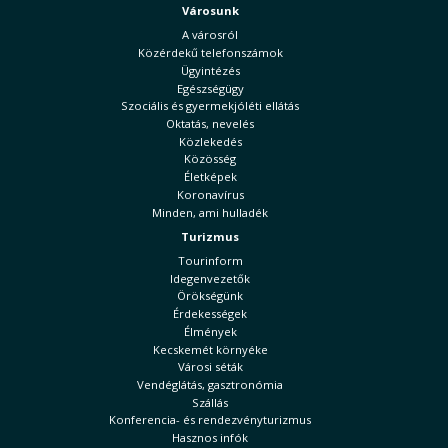
Városunk
A városról
Közérdekű telefonszámok
Ügyintézés
Egészségügy
Szociális és gyermekjóléti ellátás
Oktatás, nevelés
Közlekedés
Közösség
Életképek
Koronavírus
Minden, ami hulladék
Turizmus
Tourinform
Idegenvezetők
Örökségünk
Érdekességek
Élmények
Kecskemét környéke
Városi séták
Vendéglátás, gasztronómia
Szállás
Konferencia- és rendezvényturizmus
Hasznos infók