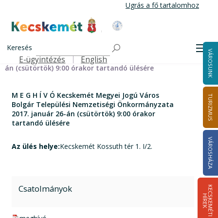
Ugrás
Ugrás a fő tartalomhoz
a
tartalomra
Kecskemét Város Honlapja
Címlap
M E G H Í V Ó Kecskemét Megyei Jogú Város Bolgár
Keresés
Men
VÁROSUNK
Települési Nemzetiségi Önkormányzata 2017. január 26-
E-ügyintézés
English
Felső navigáció
án (csütörtök) 9:00 órakor tartandó ülésére
M E G H Í V Ó Kecskemét Megyei Jogú Város
TURIZMUS
Bolgár Települési Nemzetiségi Önkormányzata
2017. január 26-án (csütörtök) 9:00 órakor
tartandó ülésére
VÁROSHÁZA
Az ülés helye:
Kecskemét Kossuth tér 1. I/2.
Csatolmányok
K
E
C
S
K
E
M
É
T
I
Í
R
E
H
K