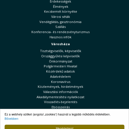
Érdekességek
Élmények
Kecskemét környéke
Városi séták
Vendéglátás, gasztronómia
Szállás
Konferencia- és rendezvényturizmus
Hasznos infók
Városháza
Tisztségviselők, képviselők
Országgyűlési képviselők
Önkormányzat
Polgármesteri Hivatal
Közérdekű adatok
Adatvédelem
Koronavírus
Közlemények, hirdetmények
Választási információk
Akadálymentesítési nyilatkozat
Visszaélés-bejelentés
Ebösszeírás
Kecskeméti Hírek
Ez a webhely sütiket (angolul „cookies”) használ a legjobb működés érdekében.
Bővebben
Választási információk
Megértettem!