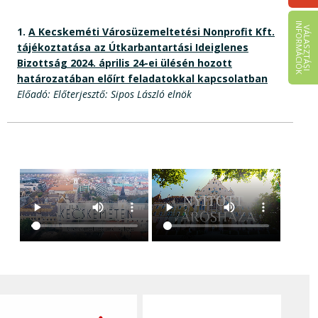
I
K
V
Á
L
A
S
Z
T
Á
S
I
N
F
O
R
M
Á
C
I
Ó
1.
A Kecskeméti Városüzemeltetési Nonprofit Kft.
tájékoztatása az Útkarbantartási Ideiglenes
Bizottság 2024. április 24-ei ülésén hozott
határozatában előírt feladatokkal kapcsolatban
Előadó: Előterjesztő: Sipos László elnök