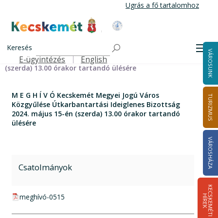
Ugrás
Ugrás a fő tartalomhoz
a
tartalomra
Kecskemét Város Honlapja
Címlap
M E G H Í V Ó Kecskemét Megyei Jogú Város Közgyűlése
Keresés
Men
VÁROSUNK
Útkarbantartási Ideiglenes Bizottság 2024. május 15-én
E-ügyintézés
English
Felső navigáció
(szerda) 13.00 órakor tartandó ülésére
M E G H Í V Ó Kecskemét Megyei Jogú Város
TURIZMUS
Közgyűlése Útkarbantartási Ideiglenes Bizottság
2024. május 15-én (szerda) 13.00 órakor tartandó
ülésére
VÁROSHÁZA
Csatolmányok
K
E
C
S
K
E
M
É
T
I
Í
R
E
pdf csatolmány:
meghívó-0515
H
K