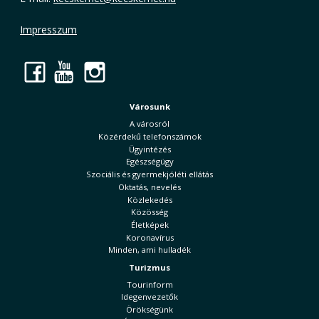
Impresszum
Facebook
YouTube
Instagram
Városunk
A városról
Közérdekű telefonszámok
Ügyintézés
Egészségügy
Szociális és gyermekjóléti ellátás
Oktatás, nevelés
Közlekedés
Közösség
Életképek
Koronavírus
Minden, ami hulladék
Turizmus
Tourinform
Idegenvezetők
Örökségünk