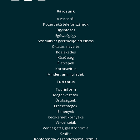
Városunk
A városról
Közérdekű telefonszámok
Ügyintézés
Egészségügy
Szociális és gyermekjóléti ellátás
Oktatás, nevelés
Közlekedés
Közösség
Életképek
Koronavírus
Minden, ami hulladék
Turizmus
Tourinform
Idegenvezetők
Örökségünk
Érdekességek
Élmények
Kecskemét környéke
Városi séták
Vendéglátás, gasztronómia
Szállás
Konferencia- és rendezvényturizmus