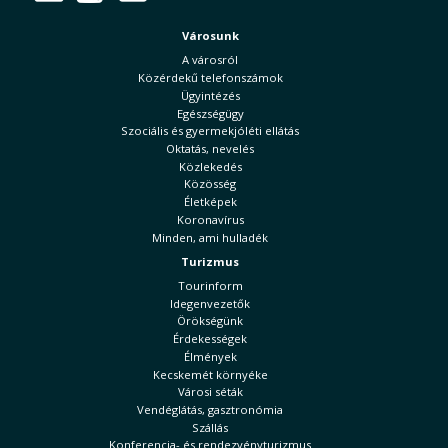
Városunk
A városról
Közérdekű telefonszámok
Ügyintézés
Egészségügy
Szociális és gyermekjóléti ellátás
Oktatás, nevelés
Közlekedés
Közösség
Életképek
Koronavírus
Minden, ami hulladék
Turizmus
Tourinform
Idegenvezetők
Örökségünk
Érdekességek
Élmények
Kecskemét környéke
Városi séták
Vendéglátás, gasztronómia
Szállás
Konferencia- és rendezvényturizmus