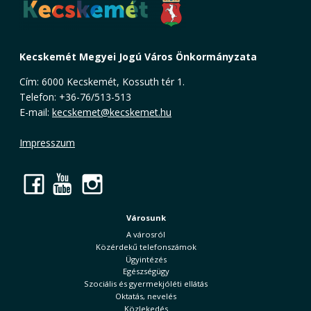
Kecskemét Megyei Jogú Város Önkormányzata
Cím: 6000 Kecskemét, Kossuth tér 1.
Telefon: +36-76/513-513
E-mail:
kecskemet@kecskemet.hu
Impresszum
Facebook
YouTube
Instagram
Városunk
A városról
Közérdekű telefonszámok
Ügyintézés
Egészségügy
Szociális és gyermekjóléti ellátás
Oktatás, nevelés
Közlekedés