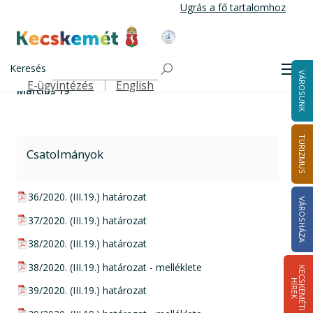
Ugrás
Ugrás a fő tartalomhoz
a
tartalomra
Kecskemét Város Honlapja
Március 19
Címlap
Keresés
Men
VÁROSUNK
E-ügyintézés
English
Március 19
Felső navigáció
TURIZMUS
Csatolmányok
pdf csatolmány:
36/2020. (III.19.) határozat
VÁROSHÁZA
pdf csatolmány:
37/2020. (III.19.) határozat
pdf csatolmány:
38/2020. (III.19.) határozat
pdf csatolmány:
38/2020. (III.19.) határozat - melléklete
K
E
C
S
K
E
M
É
T
I
Í
R
E
H
K
pdf csatolmány:
39/2020. (III.19.) határozat