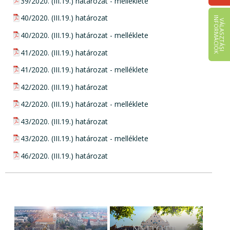
pdf csatolmány:
39/2020. (III.19.) határozat - melléklete
pdf csatolmány:
40/2020. (III.19.) határozat
I
K
V
Á
L
A
S
Z
T
Á
S
I
N
F
O
R
M
Á
C
I
Ó
pdf csatolmány:
40/2020. (III.19.) határozat - melléklete
pdf csatolmány:
41/2020. (III.19.) határozat
pdf csatolmány:
41/2020. (III.19.) határozat - melléklete
pdf csatolmány:
42/2020. (III.19.) határozat
pdf csatolmány:
42/2020. (III.19.) határozat - melléklete
pdf csatolmány:
43/2020. (III.19.) határozat
pdf csatolmány:
43/2020. (III.19.) határozat - melléklete
pdf csatolmány:
46/2020. (III.19.) határozat