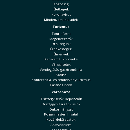
Közösség
Életképek
Koronavírus
Minden, ami hulladék
Turizmus
Tourinform
Idegenvezetők
Örökségünk
Érdekességek
Élmények
Kecskemét környéke
Városi séták
Vendéglátás, gasztronómia
Szállás
Konferencia- és rendezvényturizmus
Hasznos infók
Városháza
Tisztségviselők, képviselők
Országgyűlési képviselők
Önkormányzat
Polgármesteri Hivatal
Közérdekű adatok
Adatvédelem
Koronavírus