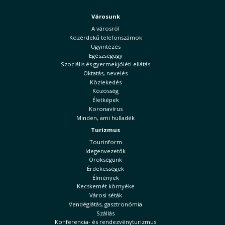
Városunk
A városról
Közérdekű telefonszámok
Ügyintézés
Egészségügy
Szociális és gyermekjóléti ellátás
Oktatás, nevelés
Közlekedés
Közösség
Életképek
Koronavírus
Minden, ami hulladék
Turizmus
Tourinform
Idegenvezetők
Örökségünk
Érdekességek
Élmények
Kecskemét környéke
Városi séták
Vendéglátás, gasztronómia
Szállás
Konferencia- és rendezvényturizmus