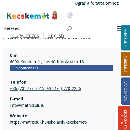
Ugrás
Ugrás a fő tartalomhoz
a
tartalomra
Kecskemét Város Honlapja
Mátrix Suli Általános Iskola
Címlap
Keresés
Men
VÁROSUNK
Mátrix Suli Általános Iskola
E-ügyintézés
English
Felső navigáció
Cím
TURIZMUS
6000 Kecskemét, László Károly utca 16.
Útvonaltervezés
Telefon
VÁROSHÁZA
+36 (70) 779-7015; +36 (70) 770-2256
E-mail
info@matrixsuli.hu
K
E
C
S
K
E
M
É
T
I
Í
R
E
Website
H
K
https://matrixsuli.hu/iskolaink/kecskemet/