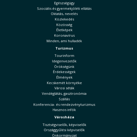
Egészségügy
Szociális és gyermekjóléti ellátás
Oktatás, nevelés
Közlekedés
Közösség
Életképek
Koronavírus
Minden, ami hulladék
Turizmus
Tourinform
Idegenvezetők
Örökségünk
Érdekességek
Élmények
Kecskemét környéke
Városi séták
Vendéglátás, gasztronómia
Szállás
Konferencia- és rendezvényturizmus
Hasznos infók
Városháza
Tisztségviselők, képviselők
Országgyűlési képviselők
Önkormányzat