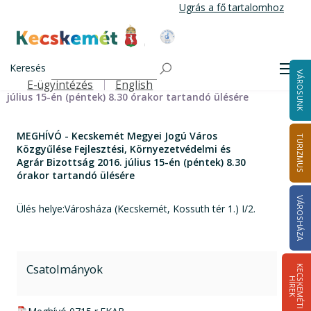
Ugrás
Ugrás a fő tartalomhoz
a
tartalomra
Kecskemét Város Honlapja
Címlap
MEGHÍVÓ - Kecskemét Megyei Jogú Város Közgyűlése
Keresés
Men
VÁROSUNK
Fejlesztési, Környezetvédelmi és Agrár Bizottság 2016.
E-ügyintézés
English
Felső navigáció
július 15-én (péntek) 8.30 órakor tartandó ülésére
MEGHÍVÓ - Kecskemét Megyei Jogú Város
TURIZMUS
Közgyűlése Fejlesztési, Környezetvédelmi és
Agrár Bizottság 2016. július 15-én (péntek) 8.30
órakor tartandó ülésére
VÁROSHÁZA
Ülés helye:Városháza (Kecskemét, Kossuth tér 1.) I/2.
Csatolmányok
K
E
C
S
K
E
M
É
T
I
Í
R
E
H
K