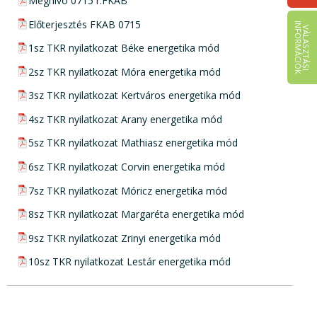
pdf csatolmány:
Meghívó 0715 r.FKAB
pdf csatolmány:
Előterjesztés FKAB 0715
I
K
V
Á
L
A
S
Z
T
Á
S
I
N
F
O
R
M
Á
C
I
Ó
pdf csatolmány:
1sz TKR nyilatkozat Béke energetika mód
pdf csatolmány:
2sz TKR nyilatkozat Móra energetika mód
pdf csatolmány:
3sz TKR nyilatkozat Kertváros energetika mód
pdf csatolmány:
4sz TKR nyilatkozat Arany energetika mód
pdf csatolmány:
5sz TKR nyilatkozat Mathiasz energetika mód
pdf csatolmány:
6sz TKR nyilatkozat Corvin energetika mód
pdf csatolmány:
7sz TKR nyilatkozat Móricz energetika mód
pdf csatolmány:
8sz TKR nyilatkozat Margaréta energetika mód
pdf csatolmány:
9sz TKR nyilatkozat Zrinyi energetika mód
pdf csatolmány:
10sz TKR nyilatkozat Lestár energetika mód