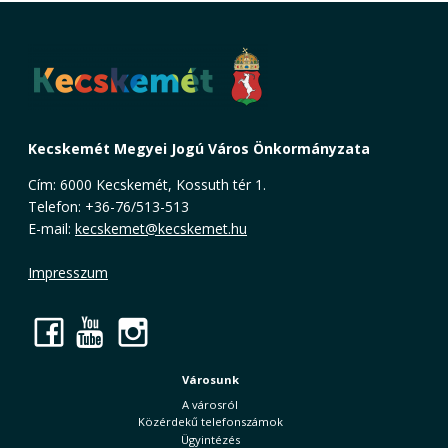
Kecskemét Megyei Jogú Város Önkormányzata
Cím: 6000 Kecskemét, Kossuth tér 1.
Telefon: +36-76/513-513
E-mail:
kecskemet@kecskemet.hu
Impresszum
Facebook
YouTube
Instagram
Városunk
A városról
Közérdekű telefonszámok
Ügyintézés