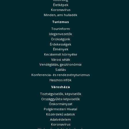
Életképek
Koronavírus
Minden, ami hulladék
Turizmus
Tourinform
Idegenvezetők
Örökségünk
Érdekességek
Élmények
Kecskemét környéke
Városi séták
Vendéglátás, gasztronómia
Szállás
Konferencia- és rendezvényturizmus
Hasznos infók
Városháza
Tisztségviselők, képviselők
Országgyűlési képviselők
Önkormányzat
Polgármesteri Hivatal
Közérdekű adatok
Adatvédelem
Koronavírus