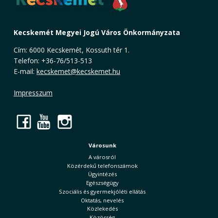
Kecskemét Megyei Jogú Város Önkormányzata
Cím: 6000 Kecskemét, Kossuth tér 1.
Telefon: +36-76/513-513
E-mail:
kecskemet@kecskemet.hu
Impresszum
Facebook
YouTube
Instagram
Városunk
A városról
Közérdekű telefonszámok
Ügyintézés
Egészségügy
Szociális és gyermekjóléti ellátás
Oktatás, nevelés
Közlekedés
Közösség