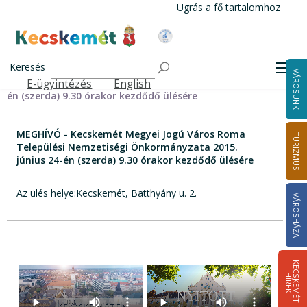
Ugrás
Ugrás a fő tartalomhoz
a
tartalomra
Kecskemét Város Honlapja
Címlap
MEGHÍVÓ - Kecskemét Megyei Jogú Város Roma
Keresés
Men
VÁROSUNK
Települési Nemzetiségi Önkormányzata 2015. június 24-
E-ügyintézés
English
Felső navigáció
én (szerda) 9.30 órakor kezdődő ülésére
MEGHÍVÓ - Kecskemét Megyei Jogú Város Roma
TURIZMUS
Települési Nemzetiségi Önkormányzata 2015.
június 24-én (szerda) 9.30 órakor kezdődő ülésére
Az ülés helye:Kecskemét, Batthyány u. 2.
VÁROSHÁZA
K
E
C
S
K
E
M
É
T
I
Í
R
E
H
K