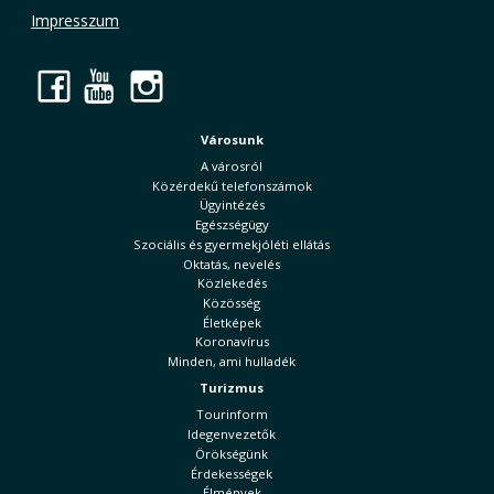
Impresszum
Facebook
YouTube
Instagram
Városunk
A városról
Közérdekű telefonszámok
Ügyintézés
Egészségügy
Szociális és gyermekjóléti ellátás
Oktatás, nevelés
Közlekedés
Közösség
Életképek
Koronavírus
Minden, ami hulladék
Turizmus
Tourinform
Idegenvezetők
Örökségünk
Érdekességek
Élmények