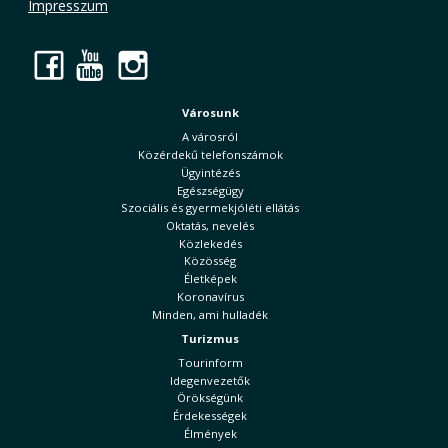
Impresszum
Facebook
YouTube
Instagram
Városunk
A városról
Közérdekű telefonszámok
Ügyintézés
Egészségügy
Szociális és gyermekjóléti ellátás
Oktatás, nevelés
Közlekedés
Közösség
Életképek
Koronavírus
Minden, ami hulladék
Turizmus
Tourinform
Idegenvezetők
Örökségünk
Érdekességek
Élmények