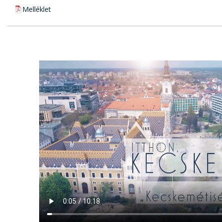
pdf csatolmány:
Melléklet