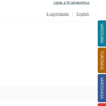
Ugrás a fő tartalomhoz
E-ügyintézés
English
Felső navigáció
VÁROSUNK
TURIZMUS
VÁROSHÁZA