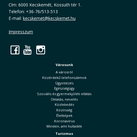
Cím: 6000 Kecskemét, Kossuth tér 1.
Telefon: +36-76/513-513
E-mail:
kecskemet@kecskemet.hu
Impresszum
Facebook
YouTube
Instagram
Városunk
A városról
Közérdekű telefonszámok
Ügyintézés
Egészségügy
Szociális és gyermekjóléti ellátás
Oktatás, nevelés
Közlekedés
Közösség
Életképek
Koronavírus
Minden, ami hulladék
Turizmus