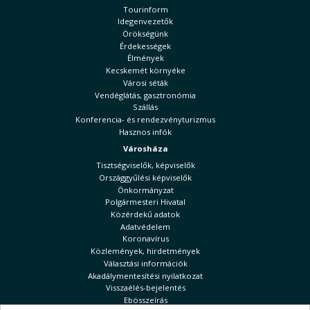
Tourinform
Idegenvezetők
Örökségünk
Érdekességek
Élmények
Kecskemét környéke
Városi séták
Vendéglátás, gasztronómia
Szállás
Konferencia- és rendezvényturizmus
Hasznos infók
Városháza
Tisztségviselők, képviselők
Országgyűlési képviselők
Önkormányzat
Polgármesteri Hivatal
Közérdekű adatok
Adatvédelem
Koronavírus
Közlemények, hirdetmények
Választási információk
Akadálymentesítési nyilatkozat
Visszaélés-bejelentés
Ebösszeírás