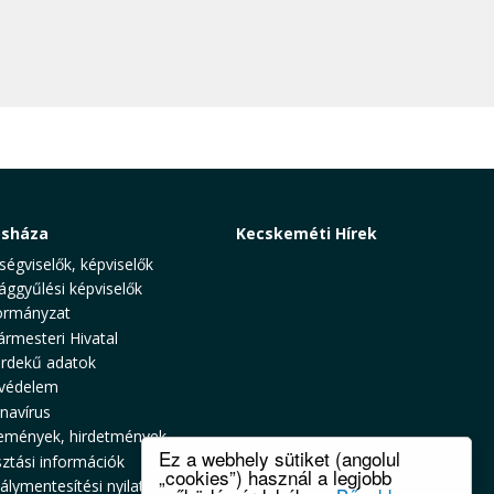
osháza
Kecskeméti Hírek
ségviselők, képviselők
ággyűlési képviselők
rmányzat
ármesteri Hivatal
rdekű adatok
védelem
navírus
emények, hirdetmények
Ez a webhely sütiket (angolul
sztási információk
„cookies”) használ a legjobb
álymentesítési nyilatkozat