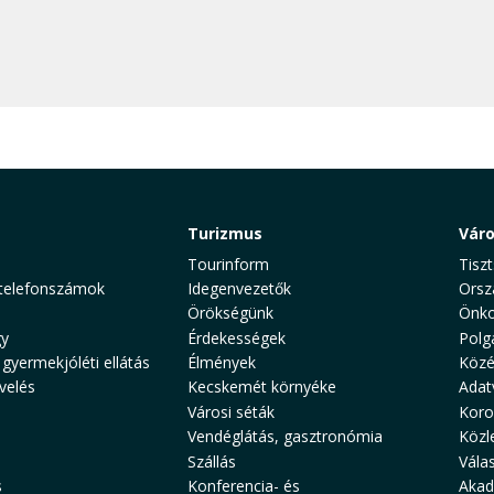
Turizmus
Vár
Tourinform
Tiszt
telefonszámok
Idegenvezetők
Orsz
Örökségünk
Önko
y
Érdekességek
Polg
 gyermekjóléti ellátás
Élmények
Közé
velés
Kecskemét környéke
Adat
Városi séták
Koro
Vendéglátás, gasztronómia
Közl
Szállás
Vála
s
Konferencia- és
Akad