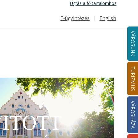
Ugrás a fő tartalomhoz
E-ügyintézés
English
Felső navigáció
VÁROSUNK
TURIZMUS
VÁROSHÁZA