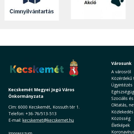
Városunk
A városról
Közérdekű 
Ügyintézés
Kecskemét Megyei Jogú Város
Egészségüg
Önkormányzata
Szociális és
Oktatás, ne
Cím: 6000 Kecskemét, Kossuth tér 1.
Közlekedés
Telefon: +36-76/513-513
Közösség
E-mail:
kecskemet@kecskemet.hu
Életképek
Koronavíru
Impresszum