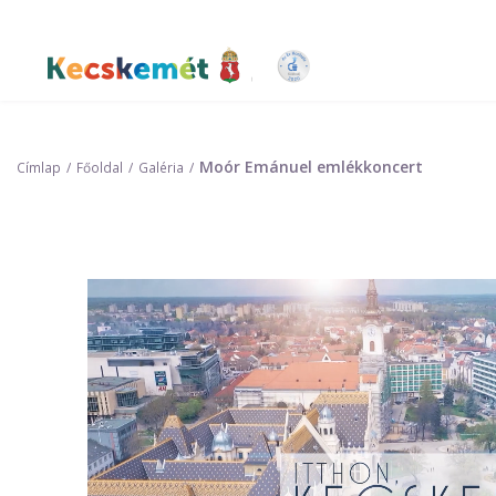
Ugrás
a
tartalomra
Kecskemét Város Honlapja
Moór Emánuel emlékkoncert
Címlap
Főoldal
Galéria