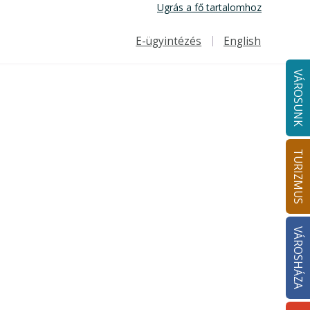
Ugrás a fő tartalomhoz
E-ügyintézés
English
Felső navigáció
VÁROSUNK
TURIZMUS
VÁROSHÁZA