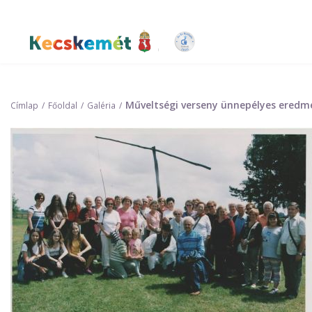
Ugrás
a
tartalomra
Kecskemét Város Honlapja
Műveltségi verseny ünnepélyes eredmé
Címlap
Főoldal
Galéria