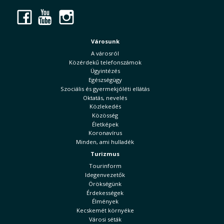
Facebook
YouTube
Instagram
Városunk
A városról
Közérdekű telefonszámok
Ügyintézés
Egészségügy
Szociális és gyermekjóléti ellátás
Oktatás, nevelés
Közlekedés
Közösség
Életképek
Koronavírus
Minden, ami hulladék
Turizmus
Tourinform
Idegenvezetők
Örökségünk
Érdekességek
Élmények
Kecskemét környéke
Városi séták