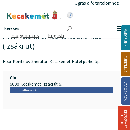
Ugrás
Ugrás a fő tartalomhoz
a
tartalomra
Kecskemét Város Honlapja
MVM elektromos töltőállomás (Izsáki út)
Címlap
Keresés
Men
VÁROSUNK
MVM elektromos töltőállomás
E-ügyintézés
English
Felső navigáció
(Izsáki út)
TURIZMUS
Four Points by Sheraton Kecskemét Hotel parkolója.
Cím
6000 Kecskemét Izsáki út 6.
VÁROSHÁZA
Útvonaltervezés
K
E
C
S
K
E
M
É
T
I
Í
R
E
H
K