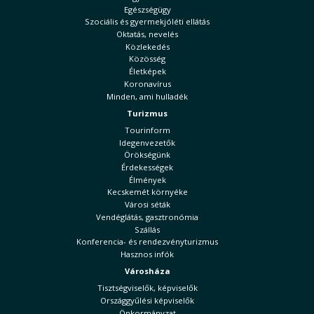
Egészségügy
Szociális és gyermekjóléti ellátás
Oktatás, nevelés
Közlekedés
Közösség
Életképek
Koronavírus
Minden, ami hulladék
Turizmus
Tourinform
Idegenvezetők
Örökségünk
Érdekességek
Élmények
Kecskemét környéke
Városi séták
Vendéglátás, gasztronómia
Szállás
Konferencia- és rendezvényturizmus
Hasznos infók
Városháza
Tisztségviselők, képviselők
Országgyűlési képviselők
Önkormányzat