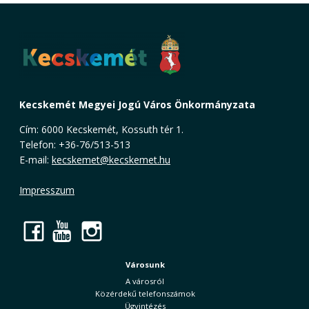
Kecskemét Megyei Jogú Város Önkormányzata
Cím: 6000 Kecskemét, Kossuth tér 1.
Telefon: +36-76/513-513
E-mail:
kecskemet@kecskemet.hu
Impresszum
Facebook
YouTube
Instagram
Városunk
A városról
Közérdekű telefonszámok
Ügyintézés