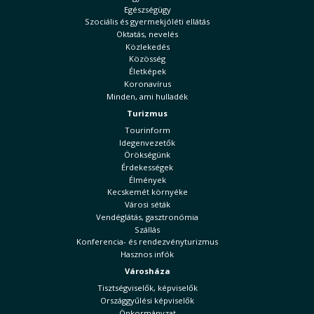
Egészségügy
Szociális és gyermekjóléti ellátás
Oktatás, nevelés
Közlekedés
Közösség
Életképek
Koronavírus
Minden, ami hulladék
Turizmus
Tourinform
Idegenvezetők
Örökségünk
Érdekességek
Élmények
Kecskemét környéke
Városi séták
Vendéglátás, gasztronómia
Szállás
Konferencia- és rendezvényturizmus
Hasznos infók
Városháza
Tisztségviselők, képviselők
Országgyűlési képviselők
Önkormányzat