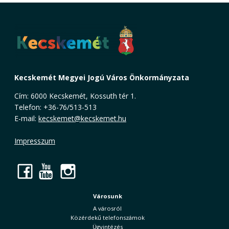
Kecskemét Megyei Jogú Város Önkormányzata
Cím: 6000 Kecskemét, Kossuth tér 1.
Telefon: +36-76/513-513
E-mail:
kecskemet@kecskemet.hu
Impresszum
Facebook
YouTube
Instagram
Városunk
A városról
Közérdekű telefonszámok
Ügyintézés