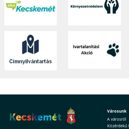
Városunk
A városról
Közérdekű 