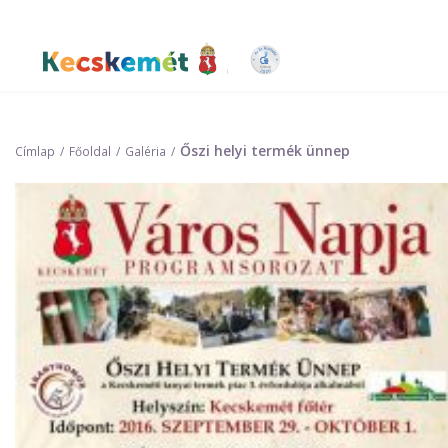
Ugrás
a
tartalomra
Kecskemét Város Honlapja
Őszi helyi termék ünnep
Címlap
Főoldal
Galéria