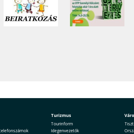
Turizmus
Vár
Tourinform
Tiszt
telefonszámok
Idegenvezetők
Orsz