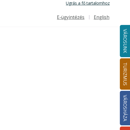
Ugrás a fő tartalomhoz
E-ügyintézés
English
Felső navigáció
VÁROSUNK
TURIZMUS
VÁROSHÁZA