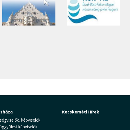
osháza
Kecskeméti Hírek
ségviselők, képviselők
ággyűlési képviselők