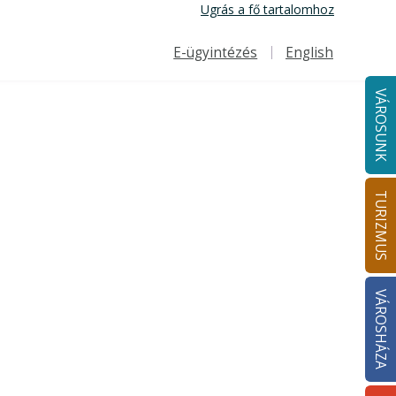
Ugrás a fő tartalomhoz
E-ügyintézés
English
Felső navigáció
VÁROSUNK
TURIZMUS
VÁROSHÁZA