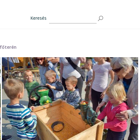
Keresés
főterén