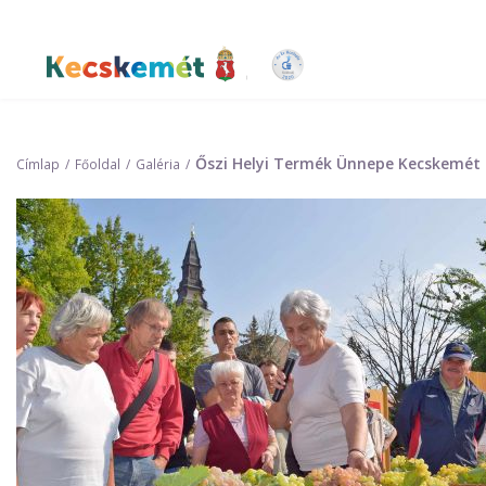
Ugrás
a
tartalomra
Kecskemét Város Honlapja
Őszi Helyi Termék Ünnepe Kecskemét 
Címlap
Főoldal
Galéria