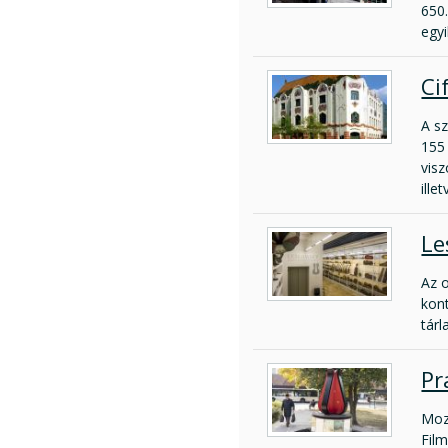
650
egyi
Ci
A sz
155 
visz
ille
Le
Az 
kont
tárl
Pr
Moz
Film