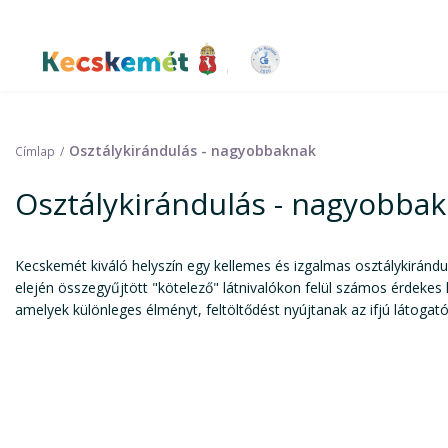
Ugrás
a
tartalomra
Kecskemét Város Honlapja
Osztálykirándulás - nagyobbaknak
Címlap
Osztálykirándulás - nagyobba
Kecskemét kiváló helyszín egy kellemes és izgalmas osztálykirándul
elején összegyűjtött "kötelező" látnivalókon felül számos érdekes 
amelyek különleges élményt, feltöltődést nyújtanak az ifjú látogat