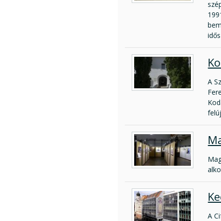
szé
199
bem
idős
Ko
A S
Fer
Kodá
felú
Ma
Mag
alko
Ke
A C