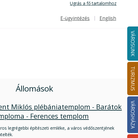
Ugrás a fő tartalomhoz
E-ügyintézés
English
Felső navigáció
VÁROSUNK
TURIZMUS
Állomások
VÁROSHÁZA
ent Miklós plébániatemplom - Barátok
mploma - Ferences templom
áros legrégebbi építészeti emléke, a város védőszentjének
telték.