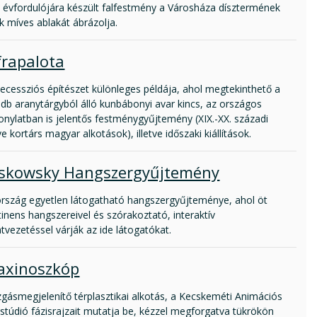
. évfordulójára készült falfestmény a Városháza dísztermének
k míves ablakát ábrázolja.
frapalota
ecessziós építészet különleges példája, ahol megtekinthető a
db aranytárgyból álló kunbábonyi avar kincs, az országos
onylatban is jelentős festménygyűjtemény (XIX.-XX. századi
tve kortárs magyar alkotások), illetve időszaki kiállítások.
skowsky Hangszergyűjtemény
ország egyetlen látogatható hangszergyűjteménye, ahol öt
inens hangszereivel és szórakoztató, interaktív
atvezetéssel várják az ide látogatókat.
axinoszkóp
gásmegjelenítő térplasztikai alkotás, a Kecskeméti Animációs
stúdió fázisrajzait mutatja be, kézzel megforgatva tükrökön