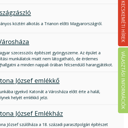
KECSKEMÉTI HÍREK
szágzászló
ányos köztéri alkotás a Trianon előtti Magyarországról.
Városháza
agyar szecessziós építészet gyöngyszeme. Az épület a
VÁLASZTÁSI INFORMÁCIÓK
újítási munkálatok miatt nem látogatható, de érdemes
hallgatni a minden nappali órában felcsendülő harangjátékot.
tona József emlékkő
nkába igyekvő Katonát a Városháza előtt érte a halál,
ynek helyét emlékkő jelzi.
tona József Emlékház
na József szülőháza a 18. századi parasztpolgári építészet