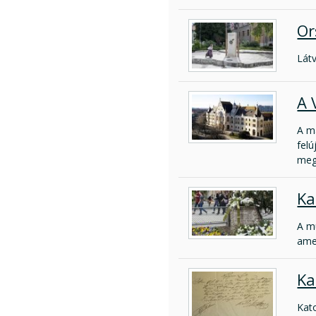
Or
Látv
A 
A m
fel
meg
Ka
A mu
amel
Ka
Kato