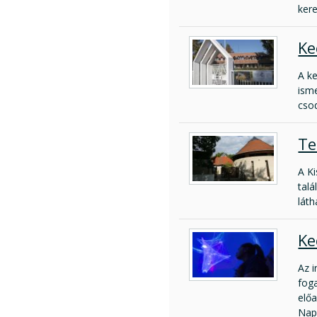
kere
Ke
A k
ism
cso
Te
A K
talá
láth
Ke
Az i
foga
előa
Nap