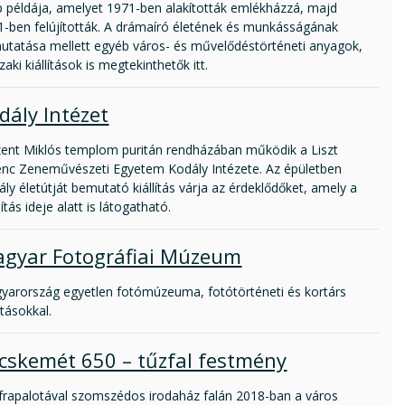
p példája, amelyet 1971-ben alakították emlékházzá, majd
1-ben felújították. A drámaíró életének és munkásságának
utatása mellett egyéb város- és művelődéstörténeti anyagok,
zaki kiállítások is megtekinthetők itt.
dály Intézet
zent Miklós templom puritán rendházában működik a Liszt
enc Zeneművészeti Egyetem Kodály Intézete. Az épületben
ly életútját bemutató kiállítás várja az érdeklődőket, amely a
jítás ideje alatt is látogatható.
gyar Fotográfiai Múzeum
yarország egyetlen fotómúzeuma, fotótörténeti és kortárs
tásokkal.
cskemét 650 – tűzfal festmény
ifrapalotával szomszédos irodaház falán 2018-ban a város