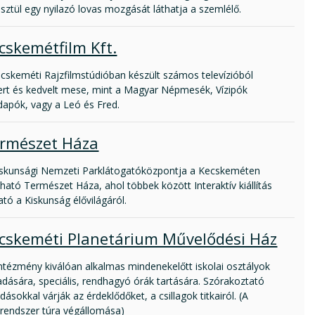
sztül egy nyilazó lovas mozgását láthatja a szemlélő.
cskemétfilm Kft.
ecskeméti Rajzfilmstúdióban készült számos televízióból
ert és kedvelt mese, mint a Magyar Népmesék, Vízipók
dapók, vagy a Leó és Fred.
rmészet Háza
iskunsági Nemzeti Parklátogatóközpontja a Kecskeméten
lható Természet Háza, ahol többek között Interaktív kiállítás
ató a Kiskunság élővilágáról.
cskeméti Planetárium Művelődési Ház
ntézmény kiválóan alkalmas mindenekelőtt iskolai osztályok
dására, speciális, rendhagyó órák tartására. Szórakoztató
dásokkal várják az érdeklődőket, a csillagok titkairól. (A
rendszer túra végállomása)