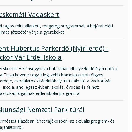
cskeméti Vadaskert
tságos mini-állatkert, rengeteg programmal, a bejárat előtt
lmas játszótér várja a gyerekeket
ent Hubertus Parkerdő (Nyíri erdő) -
ckor Vár Erdei Iskola
ecskemét-Hetényegyháza határában elhelyezkedő Nyíri erdő a
a-Tisza közének egyik legszebb homokpusztai tölgyes
terdeje, csodálatos kirándulóhely. Itt található a Vackor Vár
i Iskola, ahol egész évben iskolás, óvodás és felnőtt
portokat fogadnak erdei iskolai programra.
skunsági Nemzeti Park túrái
ermészet Házában lehet tájékozódni az aktuális program- és
ajánlatokról