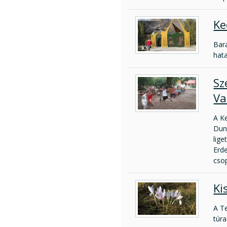
Ke
Bará
hata
Sz
Va
A K
Dun
lige
Erde
cso
Ki
A T
túra