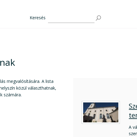
Keresés
knak
ás megvalósítására. A lista
helyszín közül választhatnak,
ók számára.
Sz
te
A v
szen