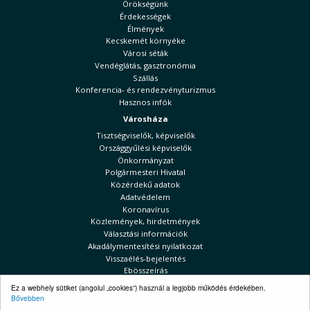
Örökségünk
Érdekességek
Élmények
Kecskemét környéke
Városi séták
Vendéglátás, gasztronómia
Szállás
Konferencia- és rendezvényturizmus
Hasznos infók
Városháza
Tisztségviselők, képviselők
Országgyűlési képviselők
Önkormányzat
Polgármesteri Hivatal
Közérdekű adatok
Adatvédelem
Koronavírus
Közlemények, hirdetmények
Választási információk
Akadálymentesítési nyilatkozat
Visszaélés-bejelentés
Ebösszeírás
Kecskeméti Hírek
Ez a webhely sütiket (angolul „cookies”) használ a legjobb működés érdekében.
Bővebben
Választási információk