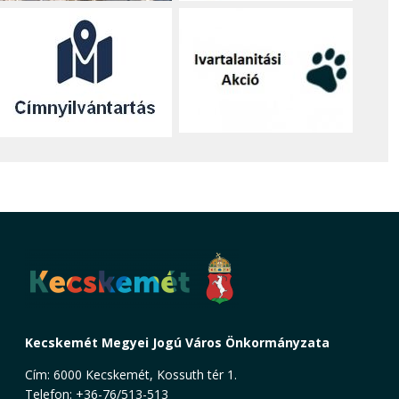
Kecskemét Megyei Jogú Város Önkormányzata
Cím: 6000 Kecskemét, Kossuth tér 1.
Telefon: +36-76/513-513