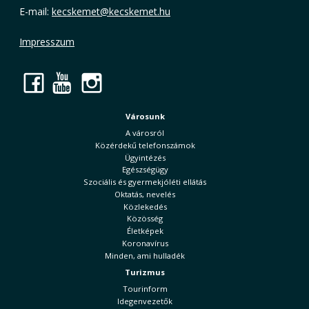
E-mail:
kecskemet@kecskemet.hu
Impresszum
Facebook
YouTube
Instagram
Városunk
A városról
Közérdekű telefonszámok
Ügyintézés
Egészségügy
Szociális és gyermekjóléti ellátás
Oktatás, nevelés
Közlekedés
Közösség
Életképek
Koronavírus
Minden, ami hulladék
Turizmus
Tourinform
Idegenvezetők