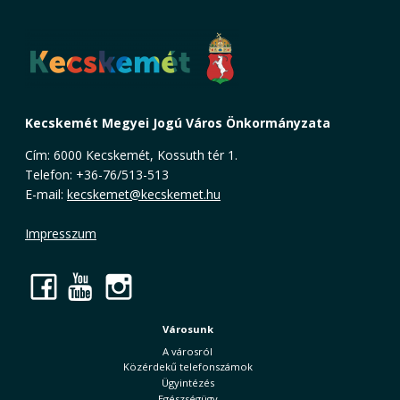
Kecskemét Megyei Jogú Város Önkormányzata
Cím: 6000 Kecskemét, Kossuth tér 1.
Telefon: +36-76/513-513
E-mail:
kecskemet@kecskemet.hu
Impresszum
Facebook
YouTube
Instagram
Városunk
A városról
Közérdekű telefonszámok
Ügyintézés
Egészségügy