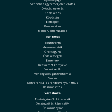
Szociális és gyermekjóléti ellátás
Oktatás, nevelés
Közlekedés
Közösség
Életképek
Koronavírus
Minden, ami hulladék
Turizmus
Tourinform
Idegenvezetők
Örökségünk
Érdekességek
Élmények
Kecskemét környéke
Városi séták
Vendéglátás, gasztronómia
Szállás
Konferencia- és rendezvényturizmus
Hasznos infók
Városháza
Tisztségviselők, képviselők
Országgyűlési képviselők
Önkormányzat