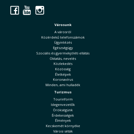
Facebook
YouTube
Instagram
Városunk
A városról
Közérdekű telefonszámok
Ügyintézés
Egészségügy
Szociális és gyermekjóléti ellátás
Oktatás, nevelés
Közlekedés
Közösség
Életképek
Koronavírus
Minden, ami hulladék
Turizmus
Tourinform
Idegenvezetők
Örökségünk
Érdekességek
Élmények
Kecskemét környéke
Városi séták