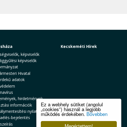
osháza
Kecskeméti Hírek
ségviselők, képviselők
ággyűlési képviselők
rmányzat
ármesteri Hivatal
rdekű adatok
védelem
navírus
emények, hirdetmények
Ez a webhely sütiket (angolul
sztási információk
„cookies”) használ a legjobb
álymentesítési nyilatkozat
működés érdekében.
Bővebben
zaélés-bejelentés
szeírás
Megértettem!