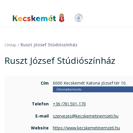
Ugrás
a
tartalomra
Kecskemét Város Honlapja
Ruszt József Stúdiószínház
Címlap
Ruszt József Stúdiószínház
Cím
6000 Kecskemét Katona József tér 10.
Útvonaltervezés
Telefon
+36 (76) 501-170
E-mail
szervezes@kecskemetinemzeti.hu
Website
https://www.kecskemetinemzeti.hu