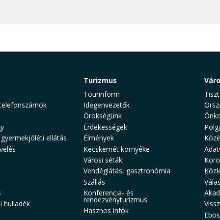
Turizmus
Vár
Tourinform
Tiszt
telefonszámok
Idegenvezetők
Orsz
Örökségünk
Önko
y
Érdekességek
Polg
 gyermekjóléti ellátás
Élmények
Közé
velés
Kecskemét környéke
Adat
Városi séták
Koro
Vendéglátás, gasztronómia
Közl
Szállás
Vála
s
Konferencia- és
Akad
rendezvényturizmus
 hulladék
Viss
Hasznos infók
Ebös