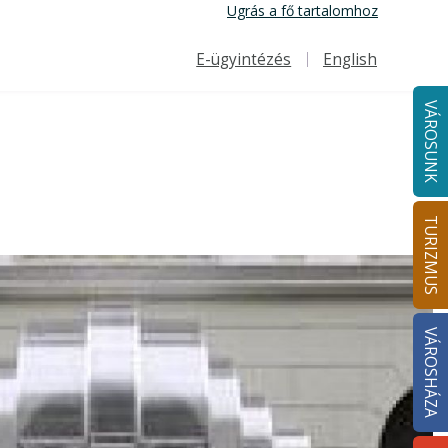
Ugrás a fő tartalomhoz
E-ügyintézés
English
Felső navigáció
VÁROSUNK
TURIZMUS
VÁROSHÁZA