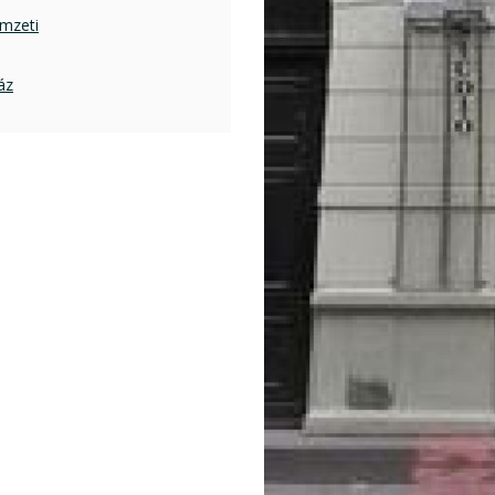
mzeti
áz