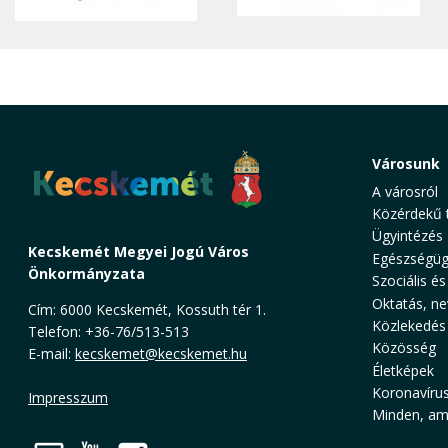
Városunk
A városról
Közérdekű 
Ügyintézés
Kecskemét Megyei Jogú Város
Egészségüg
Önkormányzata
Szociális és
Oktatás, ne
Cím: 6000 Kecskemét, Kossuth tér 1.
Közlekedés
Telefon: +36-76/513-513
Közösség
E-mail:
kecskemet@kecskemet.hu
Életképek
Koronavíru
Impresszum
Minden, ami